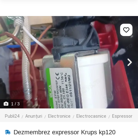
1
/ 3
Publi24
Anunțuri
Electronice
Electrocasnice
Espressor
Dezmembrez expressor Krups kp120