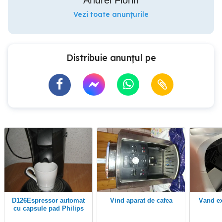
Andrei Florin
Vezi toate anunțurile
Distribuie anunțul pe
d126Espressor automat
vind aparat de cafea
Vand e
cu capsule pad Philips
Senseo Original OD