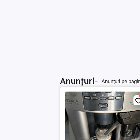
Anunțuri
–
Anunțuri pe pagi