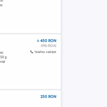
in
as
450 RON
495 RON
Telefon validat
nic
 50 g
rial
250 RON