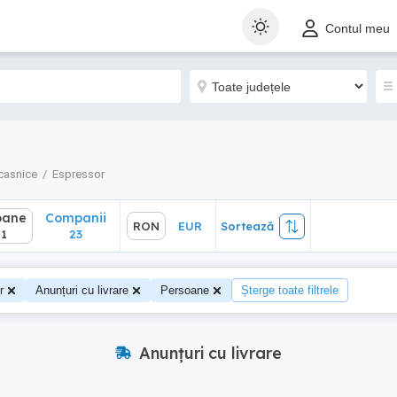
ane
Companii
RON
EUR
Sortează
Contul meu
23
casnice
Espressor
oane
Companii
RON
EUR
Sortează
1
23
r
Anunțuri cu livrare
Persoane
Șterge toate filtrele
Anunțuri cu livrare