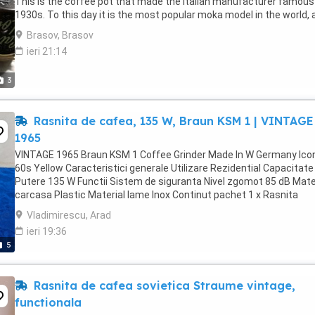
This is the coffee pot that made the Italian manufacturer famous 
1930s. To this day it is the most popular moka model in the world, 
more than 200 million pots have ...
Brasov, Brasov
ieri 21:14
3
Rasnita de cafea, 135 W, Braun KSM 1 | VINTAGE
1965
VINTAGE 1965 Braun KSM 1 Coffee Grinder Made In W Germany Ico
60s Yellow Caracteristici generale Utilizare Rezidential Capacitate
Putere 135 W Functii Sistem de siguranta Nivel zgomot 85 dB Mate
carcasa Plastic Material lame Inox Continut pachet 1 x Rasnita
*produs import Germania. *stare ...
Vladimirescu, Arad
ieri 19:36
5
Rasnita de cafea sovietica Straume vintage,
functionala