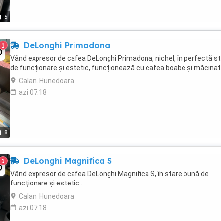
5
DeLonghi Primadona
1
Vând expresor de cafea DeLonghi Primadona, nichel, în perfectă s
de funcționare și estetic, funcționează cu cafea boabe și măcinat
Calan, Hunedoara
azi 07:18
8
DeLonghi Magnifica S
1
Vând expresor de cafea DeLonghi Magnifica S, în stare bună de
funcționare și estetic .
Calan, Hunedoara
azi 07:18