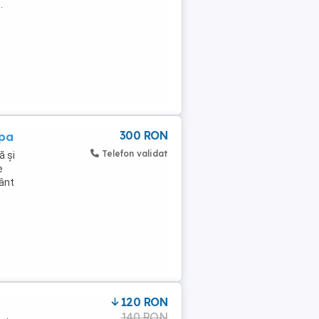
.
300 RON
apa
Telefon validat
ă și
e
vânt
120 RON
140 RON