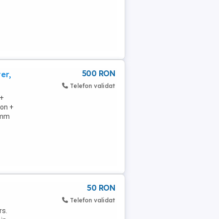
500 RON
er,
Telefon validat
 +
Ron +
7mm
50 RON
Telefon validat
rs.