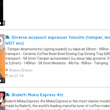
2
Diverse accesorii espressor folosite (tamper, lev
WDT etc)
- Tamper dinamometric (spring loaded) cu talpa de 58mm - 90Ron
transport - Ceramic Coffee Bean Bowl Dosing Cup Dosing Tray 60
transport - 58.5mm Tamper autonivelant (cu doua talpi grosime 
si 3,5mm) - 140Ron - 58.5mm Nivelator - Motta - 90Ron - Tamping
Station - Motta - 100Ron
Brasov, Brasov
ieri 21:14
1
Bialetti Moka Express 4tz
2
Bialetti Moka Express 4tz Moka Express is the most classic model
made by Bialetti, the world's leading manufacturer of coffee make