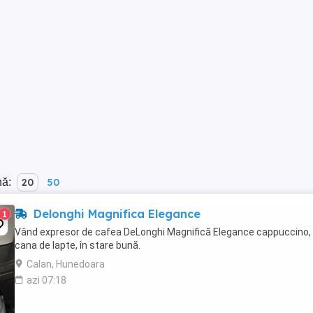
nă:
20
50
Delonghi Magnifica Elegance
1
Vând expresor de cafea DeLonghi Magnifică Elegance cappuccino,
cana de lapte, în stare bună.
Calan, Hunedoara
azi 07:18