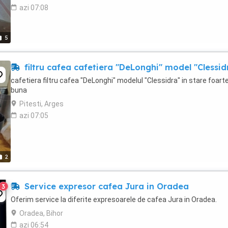
azi 07:08
5
filtru cafea cafetiera "DeLonghi" model "Clessid
cafetiera filtru cafea "DeLonghi" modelul "Clessidra" in stare foart
buna
Pitesti, Arges
azi 07:05
2
Service expresor cafea Jura in Oradea
3
Oferim service la diferite expresoarele de cafea Jura in Oradea.
Oradea, Bihor
azi 06:54