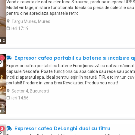
Vand o rasnita de cafea electrica Straume, produsa in epoca URSS
Model vintage, in stare functionala. Ideala ca piesa de colectie sau
pentru cine apreciaza aparatele retro.
Targu Mures, Mures
ieri 17:19
2
Expresor cafea portabil cu baterie si incalzire 
1
Expresor cafea portabil cu baterie Funcționează cu cafea măcinat
capsule Nescafe. Poate funcționa cu apa calda sau rece sau poat
încălzi aparatul apa. ideal pentru ieșiri în natură, TIR, etc intr.un cu
portabil! Predare în zona Eroii Revokutiei. Produs nou nout!
Sector 4, Bucuresti
ieri 14:56
5
Expresor cafea DeLonghi dual cu filtru
3