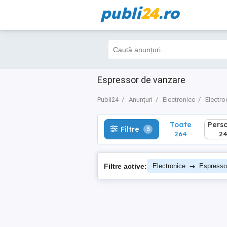
publi
24
.ro
Toate
Perso
Filtre
3
264
241
Espressor de vanzare
Publi24
Anunțuri
Electronice
Electro
Toate
Pers
Filtre
3
264
24
→
Filtre active:
Electronice
Espresso