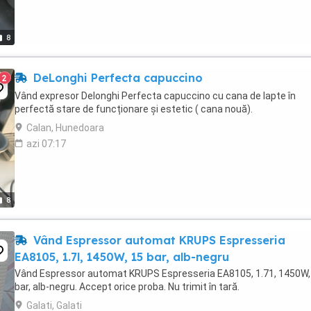
8
DeLonghi Perfecta capuccino
2
Vând expresor Delonghi Perfecta capuccino cu cana de lapte în
perfectă stare de funcționare și estetic ( cana nouă).
Calan, Hunedoara
azi 07:17
8
Vând Espressor automat KRUPS Espresseria
EA8105, 1.7l, 1450W, 15 bar, alb-negru
Vând Espressor automat KRUPS Espresseria EA8105, 1.71, 1450W,
bar, alb-negru. Accept orice proba. Nu trimit în tară.
Galati, Galati