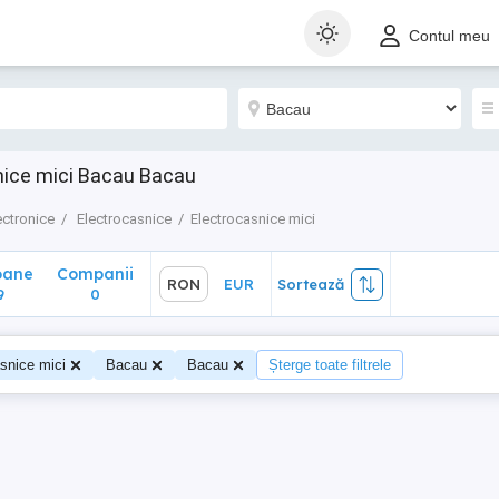
ane
Companii
RON
EUR
Sortează
Contul meu
0
nice mici Bacau Bacau
ectronice
Electrocasnice
Electrocasnice mici
oane
Companii
RON
EUR
Sortează
9
0
snice mici
Bacau
Bacau
Șterge toate filtrele