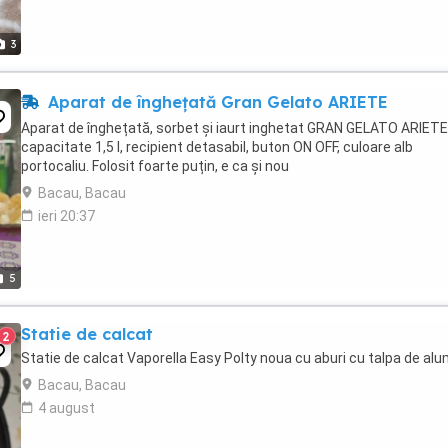
3
Aparat de înghețată Gran Gelato ARIETE
Aparat de înghețată, sorbet și iaurt inghetat GRAN GELATO ARIETE
capacitate 1,5 l, recipient detasabil, buton ON OFF, culoare alb
portocaliu. Folosit foarte puțin, e ca și nou
Bacau, Bacau
ieri 20:37
5
Statie de calcat
2
Statie de calcat Vaporella Easy Polty noua cu aburi cu talpa de alu
Bacau, Bacau
4 august