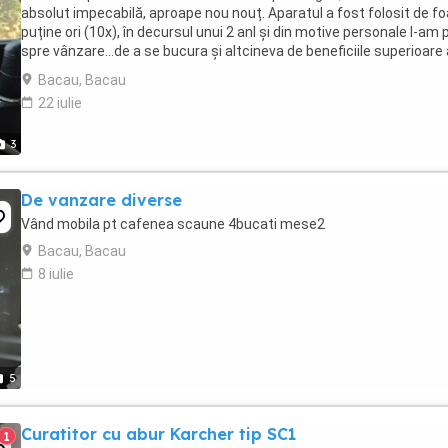
absolut impecabilă, aproape nou nouț. Aparatul a fost folosit de fo
puține ori (10x), în decursul unui 2 anI și din motive personale l-am 
spre vânzare...de a se bucura și altcineva de beneficiile superioare 
acestui ionizator ...
Bacau, Bacau
22 iulie
3
De vanzare diverse
Vând mobila pt cafenea scaune 4bucati mese2
Bacau, Bacau
8 iulie
5
Curatitor cu abur Karcher tip SC1
1