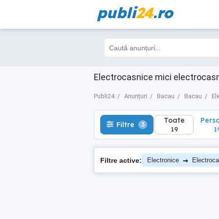
publi
24
.ro
Toate
Perso
Filtre
3
19
19
Electrocasnice mici electrocas
Publi24
Anunțuri
Bacau
Bacau
El
Toate
Pers
Filtre
3
19
1
→
Filtre active:
Electronice
Electroca