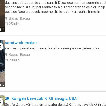
daca nu pot raspunde cand sunati! Deoarece sunt omponente vec
second hand si sunt persoana fizica NU ofer garantie de nici un tip
ceea ce face produsele incompatibile la vanzare catre firme. In
consecinta rog firmele sa NU ma contacteze ...
Bacau, Bacau
25 iulie
2
sandwich maker
sandwich primit cadou nou de culoare neagra a se vedea poza
Bacau, Bacau
23 iulie
1
Kangen LeveLuk K K8 Enagic USA
Se oferă spre vânzare un ionizator de apă Kangen, Leveluk K8 în st