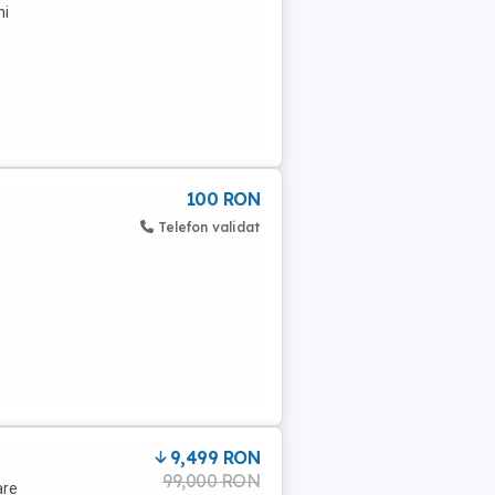
hi
100 RON
Telefon validat
9,499 RON
99,000 RON
are