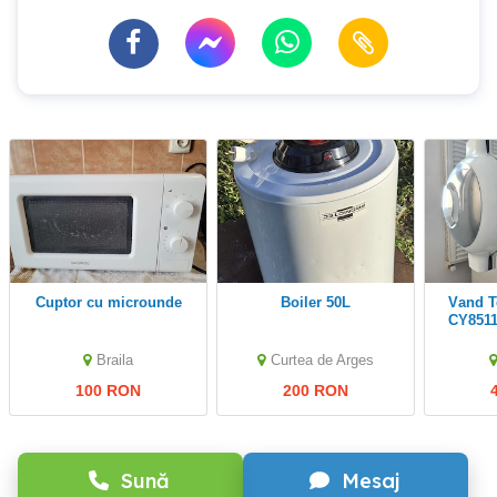
cuptor cu microunde
Boiler 50L
Vand Tefal Cook4me+
CY8511
Braila
Curtea de Arges
100 RON
200 RON
Sună
Mesaj