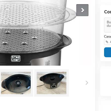
Co
Cara
A