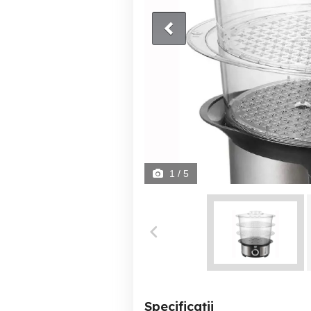
1
/ 5
Specificații