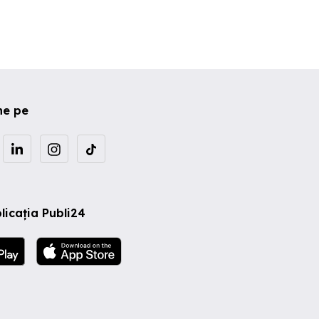
ne pe
licația Publi24