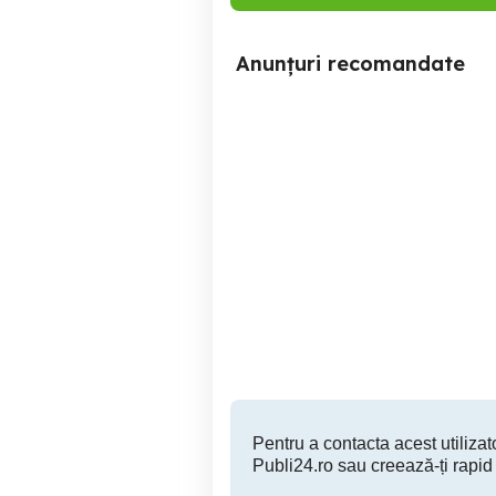
Anunțuri recomandate
fier de călcat
Ramnicu Valcea
35 RON
Pentru a contacta acest utilizato
Publi24.ro sau creează-ți rapid