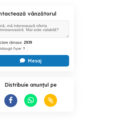
ntactează vânzătorul
ctere rămase:
2939
daugă fișier
?
Mesaj
Distribuie anunțul pe