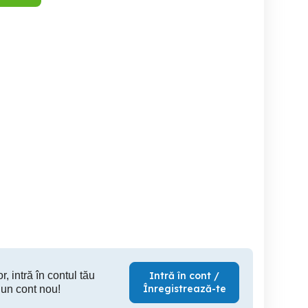
Grătar electric
Vand airfryer nou sigilat .
Invert
Targoviste
Alba Iulia
S
40 RON
150 RON
50
r, intră în contul tău
Intră în cont /
Înregistrează-te
 un cont nou!