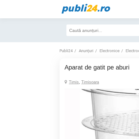
publi
24
.ro
Publi24
Anunțuri
Electronice
Electro
aparat de gatit pe aburi
Timis
,
Timisoara