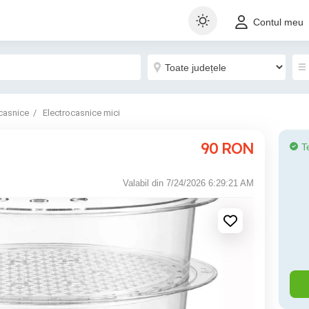
Contul meu
casnice
Electrocasnice mici
90
RON
T
Valabil din 7/24/2026 6:29:21 AM