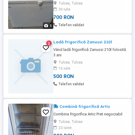
perfecta stare de functionare, dimensiuni
Tulcea, Tulcea
aproximative 89 x 84 x 59 cm( lungime x
30 iulie
inaltime x adancime), greutate
700 RON
aproximativa 45 kg. Are cos metalic in
interior, incuietoare cu doua chei, racleta si
Telefon validat
5
instructiuni de folosire, ...
Ladă frigorifică Zanussi 210l
1
Vând ladă frigorifică Zanussi 210l folosită
3 ani
Tulcea, Tulcea
16 iulie
500 RON
Telefon validat
Combină frigorifică Artic
Combina frigorifica Artic Pret negociabil
Tulcea, Tulcea
23 iunie