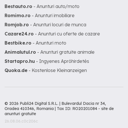
Bestauto.ro
- Anunturi auto/moto
Romimo.ro
- Anunturi imobiliare
Romjob.ro
- Anunturi locuri de munca
Cazare24.ro
- Anunturi cu oferte de cazare
Bestbike.ro
- Anunturi moto
Animalutul.ro
- Anunturi gratuite animale
Startapro.hu
- Ingyenes Apróhirdetés
Quoka.de
- Kostenlose Kleinanzeigen
© 2026 Publi24 Digital S.R.L. | Bulevardul Dacia nr 34,
Oradea 410346, Romania | Tax ID: RO20201084 -
site de
anunturi gratuite
26.08.06.c0c206c