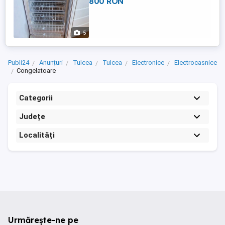
800 RON
5
Publi24
Anunțuri
Tulcea
Tulcea
Electronice
Electrocasnice
Congelatoare
Categorii
Județe
Localități
Urmărește-ne pe