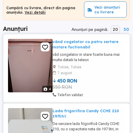
Vezi anunțuri
Cumpără cu livrare, direct din pagina
cu livrare
anunțului.
Vezi detalii
Anunțuri
20
50
Anunțuri pe pagină:
vând cogelator cu patru sertare
instare fuctionabil
văd congelator in stare foarte buna mai
multe detalii la teleon
Tulcea, Tulcea
7 august
450 RON
550 RON
4
Telefon validat
Lada frigorifica Candy CCHE 210
197litri
De vanzare lada frigorifică Candy CCHE
210, cu o capacitate neta de 197 litri, in