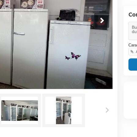
Co
Cara
A