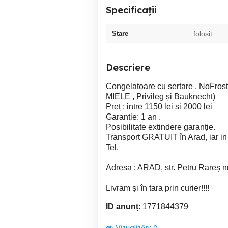
Specificații
Stare
folosit
Descriere
Congelatoare cu sertare , NoFrost
MIELE , Privileg și Bauknecht)
Preț : intre 1150 lei si 2000 lei
Garantie: 1 an .
Posibilitate extindere garanție.
Transport GRATUIT în Arad, iar in 
Tel.
Adresa : ARAD, str. Petru Rareș nr
Livram și în tara prin curier!!!!
ID anunț
: 1771844379