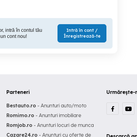
1,700 RON
1,500 RON
50
r, intră în contul tău
Intră în cont /
Înregistrează-te
 un cont nou!
Parteneri
Urmărește-
Bestauto.ro
- Anunturi auto/moto
Romimo.ro
- Anunturi imobiliare
Romjob.ro
- Anunturi locuri de munca
Cazare24.ro
- Anunturi cu oferte de
Descarcă ap