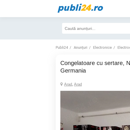
publi
24
.ro
Publi24
Anunțuri
Electronice
Electro
congelatoare cu sertare, NoFrost, import
Germania
Arad
,
Arad