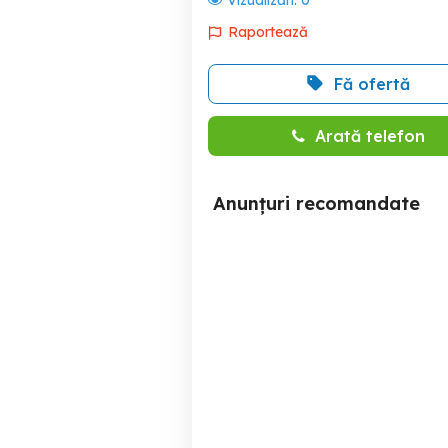
Vizualizări:
0
Raportează
Fă ofertă
Arată telefon
Anunțuri recomandate
Vand ladă frigorifica
D
Bragadiru