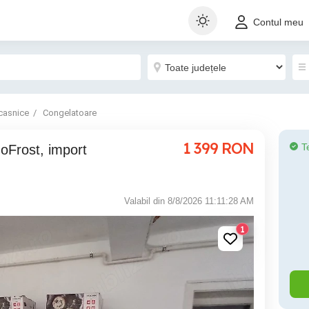
Contul meu
casnice
Congelatoare
1 399
RON
T
Valabil din 8/8/2026 11:11:28 AM
1