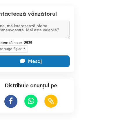
ntactează vânzătorul
ctere rămase:
2939
daugă fișier
?
Mesaj
Distribuie anunțul pe