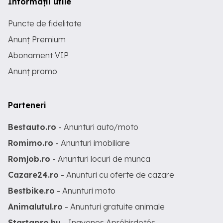
Informații utile
Puncte de fidelitate
Anunț Premium
Abonament VIP
Anunț promo
Parteneri
Bestauto.ro
- Anunturi auto/moto
Romimo.ro
- Anunturi imobiliare
Romjob.ro
- Anunturi locuri de munca
Cazare24.ro
- Anunturi cu oferte de cazare
Bestbike.ro
- Anunturi moto
Animalutul.ro
- Anunturi gratuite animale
Startapro.hu
- Ingyenes Apróhirdetés