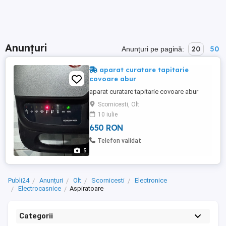
Anunțuri
20
50
Anunțuri pe pagină:
aparat curatare tapitarie
covoare abur
aparat curatare tapitarie covoare abur
Scornicesti, Olt
10 iulie
650 RON
Telefon validat
5
Publi24
Anunțuri
Olt
Scornicesti
Electronice
Electrocasnice
Aspiratoare
Categorii