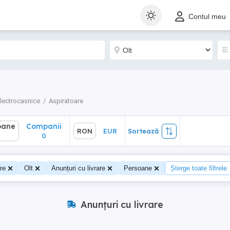
ane
Companii
RON
EUR
Sortează
Contul meu
0
lectrocasnice
Aspiratoare
oane
Companii
RON
EUR
Sortează
0
re
Olt
Anunțuri cu livrare
Persoane
Șterge toate filtrele
Anunțuri cu livrare