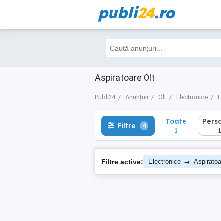
publi
24
.ro
Toate
Perso
Filtre
4
1
1
Aspiratoare Olt
Publi24
Anunțuri
Olt
Electronice
E
Toate
Pers
Filtre
4
1
1
→
Filtre active:
Electronice
Aspiratoa