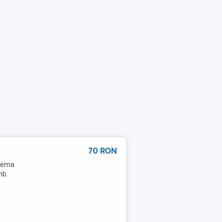
70 RON
blema
mb.