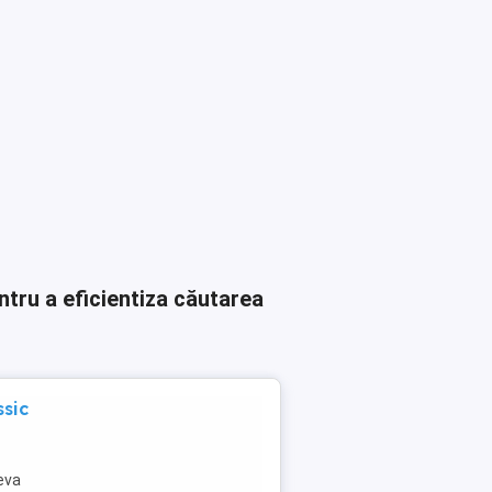
ntru a eficientiza căutarea
ssic
teva