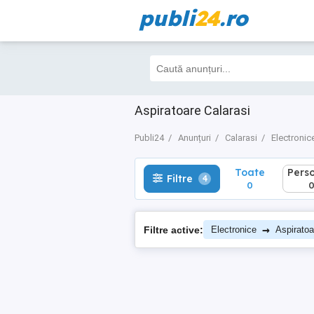
publi
24
.ro
Toate
Perso
Filtre
4
0
0
Aspiratoare Calarasi
Publi24
Anunțuri
Calarasi
Electronic
Toate
Pers
Filtre
4
0
→
Filtre active:
Electronice
Aspiratoa