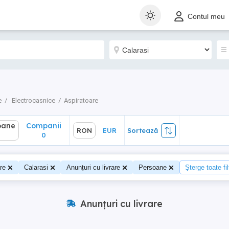
ane
Companii
RON
EUR
Sortează
Contul meu
0
e
Electrocasnice
Aspiratoare
oane
Companii
RON
EUR
Sortează
0
0
re
Calarasi
Anunțuri cu livrare
Persoane
Șterge toate fil
Anunțuri cu livrare