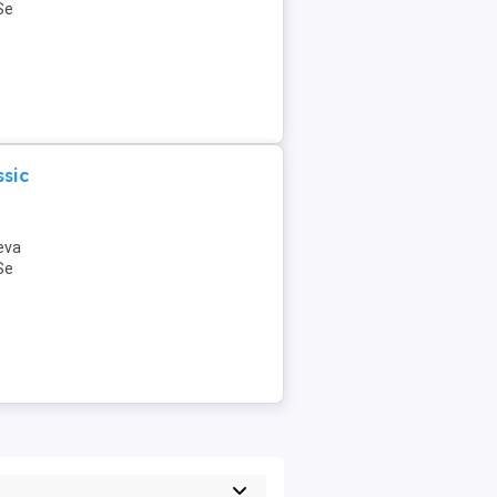
Se
ssic
teva
Se