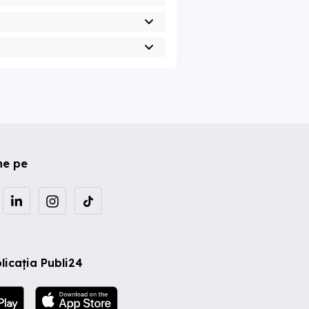
ne pe
licația Publi24