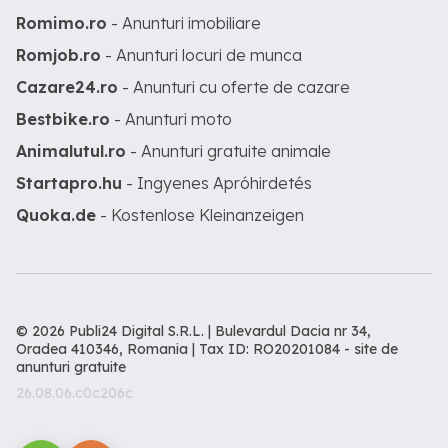
Romimo.ro
- Anunturi imobiliare
Romjob.ro
- Anunturi locuri de munca
Cazare24.ro
- Anunturi cu oferte de cazare
Bestbike.ro
- Anunturi moto
Animalutul.ro
- Anunturi gratuite animale
Startapro.hu
- Ingyenes Apróhirdetés
Quoka.de
- Kostenlose Kleinanzeigen
© 2026 Publi24 Digital S.R.L. | Bulevardul Dacia nr 34,
Oradea 410346, Romania | Tax ID: RO20201084 -
site de
anunturi gratuite
26.08.06.c0c206c