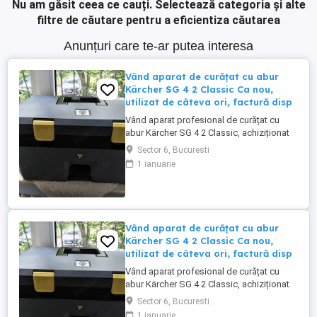
Nu am găsit ceea ce cauți.
Selectează categoria și alte
filtre de căutare pentru a eficientiza căutarea
Anunțuri care te-ar putea interesa
Vând aparat de curățat cu abur
Kärcher SG 4 2 Classic Ca nou,
utilizat de câteva ori, factură disp
Vând aparat profesional de curățat cu
abur Kärcher SG 4 2 Classic, achiziționat
la sfârșitul lunii aprilie 2026. A foat utilizat
Sector 6, Bucuresti
doar de câteva ori. -Stare estetică și
1 ianuarie
tehnică foarte bună, funcționează perfect.
-Se vinde cu toate accesoriile originale. -
Factură disponibilă. Este un aparat
profesional, ...
Vând aparat de curățat cu abur
Kärcher SG 4 2 Classic Ca nou,
utilizat de câteva ori, factură disp
Vând aparat profesional de curățat cu
abur Kärcher SG 4 2 Classic, achiziționat
la sfârșitul lunii aprilie 2026. A foat utilizat
Sector 6, Bucuresti
doar de câteva ori. -Stare estetică și
1 ianuarie