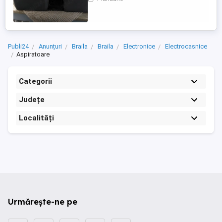
tehnică foarte bună, funcționează perfect.
-Se vinde cu toate accesoriile originale. -
Factură disponibilă. Este un aparat
profesional, ...
Publi24
Anunțuri
Braila
Braila
Electronice
Electrocasnice
Aspiratoare
Categorii
Județe
Localități
Urmărește-ne pe