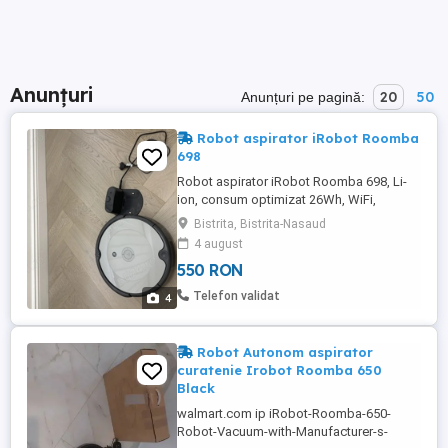
Anunțuri
20
50
Anunțuri pe pagină:
Robot aspirator iRobot Roomba
698
Robot aspirator iRobot Roomba 698, Li-
ion, consum optimizat 26Wh, WiFi,
Alexa&Google, 3-Stage Cleaning System,
Bistrita, Bistrita-Nasaud
Senzori scari , Sistem aspirare
4 august
mecanic+vacuum cu 2 perii Multi Surface
550 RON
rotative, patent iRobot, Gri deschis. Este
folosit foarte puțin . În stare impecabilă .
Telefon validat
4
Robot Autonom aspirator
curatenie Irobot Roomba 650
Black
walmart.com ip iRobot-Roomba-650-
Robot-Vacuum-with-Manufacturer-s-