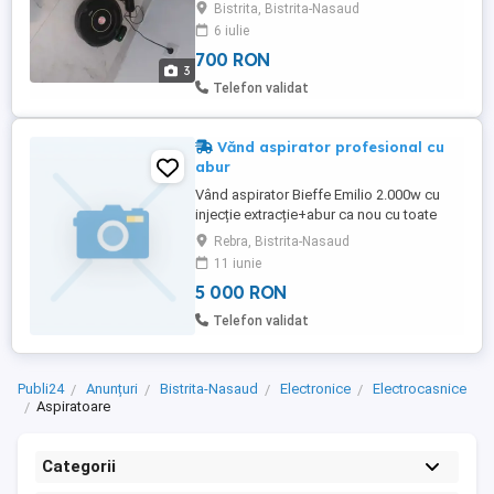
Warranty 34974435 Robotul merge fara
Bistrita, Bistrita-Nasaud
probleme. a fost folosit 2sapt. Din cauza
6 iulie
unui covor inalt pe care nu poate urca il
700 RON
vand! Baterie este ok, merge usor. Se
3
trimite prin Dragonstar courier cu plata in
Telefon validat
avans. Asta din cauza celor care ...
Vănd aspirator profesional cu
abur
Vând aspirator Bieffe Emilio 2.000w cu
injecție extracție+abur ca nou cu toate
accesorile.Dețin factură. Aspiratorul se
Rebra, Bistrita-Nasaud
poate proba,nu are urme de uzură. Mai
11 iunie
multe detalii la tel.
5 000 RON
Telefon validat
Publi24
Anunțuri
Bistrita-Nasaud
Electronice
Electrocasnice
Aspiratoare
Categorii