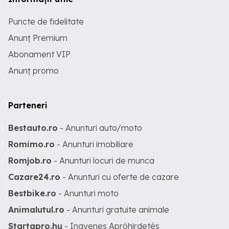
Puncte de fidelitate
Anunț Premium
Abonament VIP
Anunț promo
Parteneri
Bestauto.ro
- Anunturi auto/moto
Romimo.ro
- Anunturi imobiliare
Romjob.ro
- Anunturi locuri de munca
Cazare24.ro
- Anunturi cu oferte de cazare
Bestbike.ro
- Anunturi moto
Animalutul.ro
- Anunturi gratuite animale
Startapro.hu
- Ingyenes Apróhirdetés