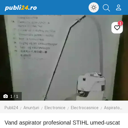
publi
24
.ro
1
1
/ 1
Publi24
Anunțuri
Electronice
Electrocasnice
Aspiratoare
Vand aspirator profesional STIHL umed-uscat