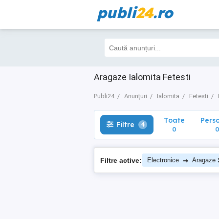
publi
24
.ro
Toate
Perso
Filtre
4
0
0
Aragaze Ialomita Fetesti
Publi24
Anunțuri
Ialomita
Fetesti
Toate
Pers
Filtre
4
0
→
Filtre active:
Electronice
Aragaze