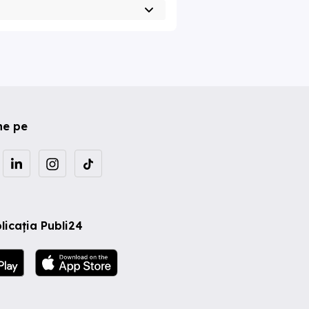
ne pe
licația Publi24