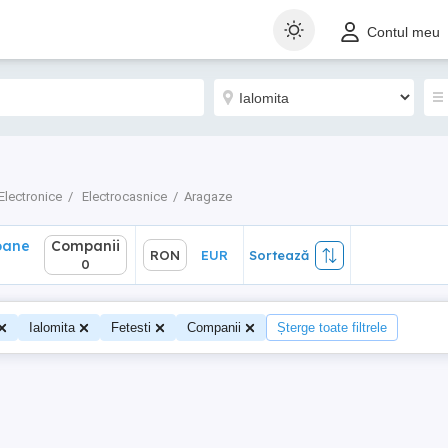
ane
Companii
RON
EUR
Sortează
Contul meu
0
Electronice
Electrocasnice
Aragaze
oane
Companii
RON
EUR
Sortează
0
0
Ialomita
Fetesti
Companii
Șterge toate filtrele