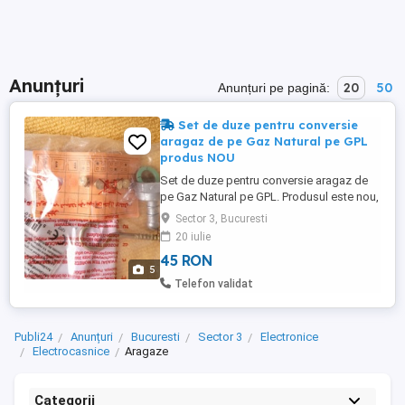
Anunțuri
20
50
Anunțuri pe pagină:
Set de duze pentru conversie
aragaz de pe Gaz Natural pe GPL
produs NOU
Set de duze pentru conversie aragaz de
pe Gaz Natural pe GPL. Produsul este nou,
sigulat Setul contine 4 duze care pot fi
Sector 3, Bucuresti
montate pe aragaz astfel incat acesta sa
20 iulie
poata fi utilizat cu o butelie normala (GPL).
45 RON
Setul include de asemenea adaptoare
5
pentru furtun si garnitura. Fotografiile sunt
Telefon validat
reale ...
Publi24
Anunțuri
Bucuresti
Sector 3
Electronice
Electrocasnice
Aragaze
Categorii