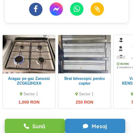
Aragaz pe gaz Zanussi
Brat telescopic pentru
Vand gratar
ZCG612H1XA
cuptor
KENS
Sector 1
Sector 1
1,000 RON
250 RON
Sună
Mesaj