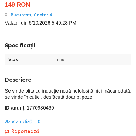
149
RON
Bucuresti
,
Sector 4
Valabil din 6/10/2026 5:49:28 PM
Specificații
Stare
nou
Descriere
Se vinde plita cu inducție nouă nefolosită nici măcar odată,
se vinde în cutie , desfăcută doar pt poze .
ID anunț
: 1770980469
Vizualizări:
0
Raportează