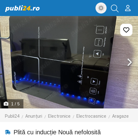
publi
24
.ro
1
/ 5
Publi24
Anunțuri
Electronice
Electrocasnice
Aragaze
Plită cu inducție Nouă nefolosită