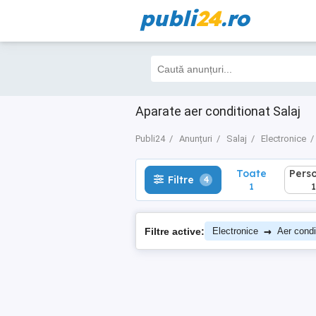
publi
24
.ro
Toate
Perso
Filtre
4
1
1
Aparate aer conditionat Salaj
Publi24
Anunțuri
Salaj
Electronice
Toate
Pers
Filtre
4
1
1
→
Filtre active:
Electronice
Aer condi