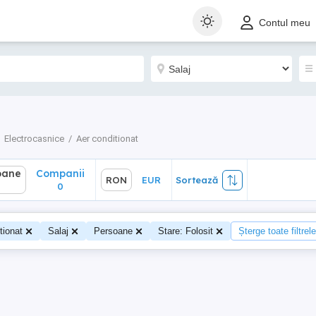
ane
Companii
RON
EUR
Sortează
Contul meu
0
Electrocasnice
Aer conditionat
oane
Companii
RON
EUR
Sortează
0
tionat
Salaj
Persoane
Stare: Folosit
Șterge toate filtrele