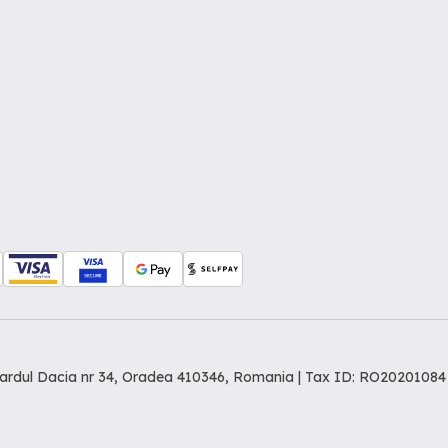
levardul Dacia nr 34, Oradea 410346, Romania | Tax ID: RO20201084