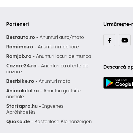
Parteneri
Urmărește-
Bestauto.ro
- Anunturi auto/moto
Romimo.ro
- Anunturi imobiliare
Romjob.ro
- Anunturi locuri de munca
Cazare24.ro
- Anunturi cu oferte de
Descarcă ap
cazare
Bestbike.ro
- Anunturi moto
Animalutul.ro
- Anunturi gratuite
animale
Startapro.hu
- Ingyenes
Apróhirdetés
Quoka.de
- Kostenlose Kleinanzeigen