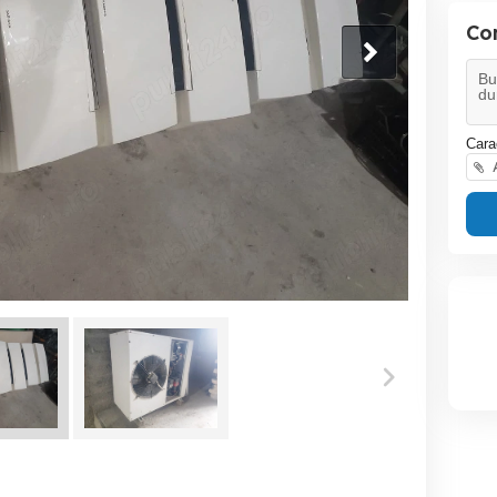
Co
Cara
A