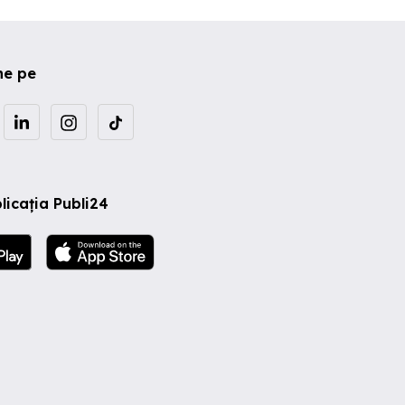
ne pe
licația Publi24