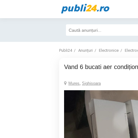
publi
24
.ro
Publi24
Anunțuri
Electronice
Electro
Vand 6 bucati aer condițio
Mures
,
Sighisoara