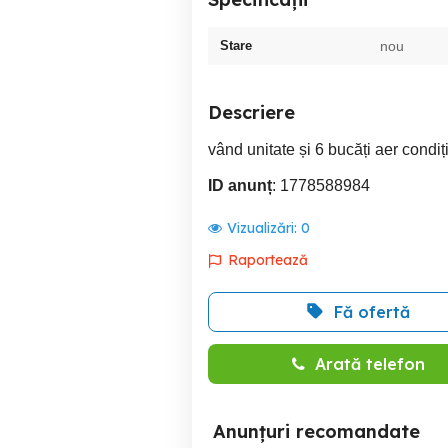
Stare
nou
Descriere
vând unitate și 6 bucăți aer condiț
ID anunț
: 1778588984
Vizualizări:
0
Raportează
Fă ofertă
Arată telefon
Anunțuri recomandate