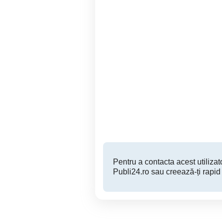
Vand set aer condiționat 6
aparat aer condition
bucăți
Sighisoara
3,500 RON
Pentru a contacta acest utilizato
Publi24.ro sau creează-ți rapid