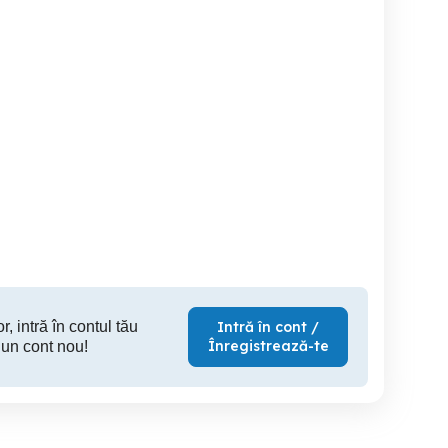
at
Vand aer conditionat Beko
Compresor A/C Samsung
mobil
12
Tarnaveni
Onesti
S
1,000 RON
800 RON
50
r, intră în contul tău
Intră în cont /
Înregistrează-te
 un cont nou!