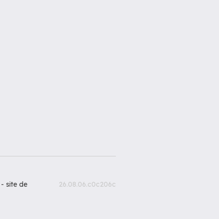
 -
site de
26.08.06.c0c206c