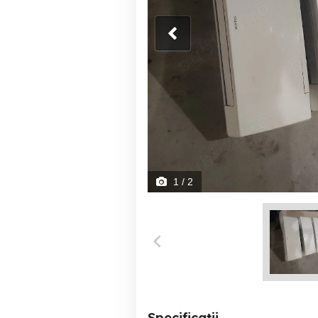
1
/ 2
Specificații