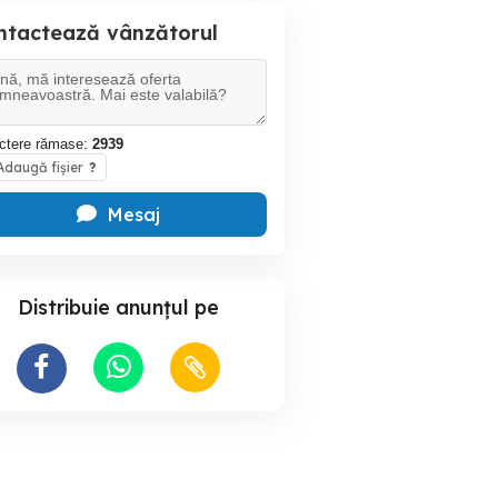
ntactează vânzătorul
ctere rămase:
2939
daugă fișier
?
Mesaj
Distribuie anunțul pe