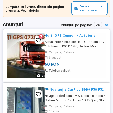
Vezi anunțuri
Cumpără cu livrare, direct din pagina
cu livrare
anunțului.
Vezi detalii
Anunțuri
20
50
Anunțuri pe pagină:
Harti GPS Camion / Autoturism
3
Actualizare / Instalare Harti GPS Camion /
Autoturism, IGO PRIMO, Becker, Mio,
Navon, Serioux, Evolio, etc
Campina, Prahova
6 august
60 RON
Telefon validat
1
Navigație CarPlay BMW F30 F31
Navigatie dedicata BMW Seria 3 si Seria 4
Sistem Android 14, Ecran 10.25 Qled, Slot
SIM 4G. Se monteaza plug & play, fara
Campina, Prahova
modificari la instalatia masinii.
30 iulie