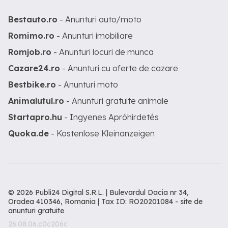
Bestauto.ro
- Anunturi auto/moto
Romimo.ro
- Anunturi imobiliare
Romjob.ro
- Anunturi locuri de munca
Cazare24.ro
- Anunturi cu oferte de cazare
Bestbike.ro
- Anunturi moto
Animalutul.ro
- Anunturi gratuite animale
Startapro.hu
- Ingyenes Apróhirdetés
Quoka.de
- Kostenlose Kleinanzeigen
© 2026 Publi24 Digital S.R.L. | Bulevardul Dacia nr 34,
Oradea 410346, Romania | Tax ID: RO20201084 -
site de
anunturi gratuite
26.08.06.c0c206c