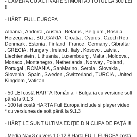
- CAMERA CU ACTIVARE ȘI MONTAJ TOTUL LA 300 LEI
!!!
- HĂRTI FULL EUROPA
Albania , Andorra , Austria , Belarus , Belgium , Bosnia
Herzegovina , BULGARIA , Croatia , Cyprus , Czech Rep ,
Denmark , Estonia , Finland , France , Germany , Gibraltar
, GRECIA , Hungary , Ireland , Italy , Kosovo , Latvia ,
Liechtenstein , Lithuania , Luxembourg , Malta , Moldova ,
Monaco , Montenegro , Netherlands , Norway , Poland ,
Portugal , ROMANIA , SanMarino , Serbia , Slovakia ,
Slovenia , Spain , Sweden , Switzerland , TURCIA , United
Kingdom , Vatican
- 50 LEI costă HARTA România + Bulgaria cu versiune soft
până la 9.1.3
- 100 lei costă HARTA Full Europa include și player video
* cu versiunea de soft până la 9.1.3
- HĂRȚILE SUNT ULTIMA EDIȚIE DIN CLIPA DE FAȚĂ !!!
- Media Nav.3 cu vers 1.0.12.8 Harta FULL EUROPA costă