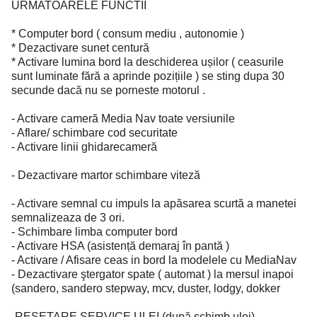
URMATOARELE FUNCTII
* Computer bord ( consum mediu , autonomie )
* Dezactivare sunet centură
* Activare lumina bord la deschiderea ușilor ( ceasurile
sunt luminate fără a aprinde pozițiile ) se sting dupa 30
secunde dacă nu se porneste motorul .
- Activare cameră Media Nav toate versiunile
- Aflare/ schimbare cod securitate
- Activare linii ghidarecameră
- Dezactivare martor schimbare viteză
- Activare semnal cu impuls la apăsarea scurtă a manetei
semnalizeaza de 3 ori.
- Schimbare limba computer bord
- Activare HSA (asistență demaraj în pantă )
- Activare / Afisare ceas in bord la modelele cu MediaNav
- Dezactivare ştergator spate ( automat ) la mersul inapoi
(sandero, sandero stepway, mcv, duster, lodgy, dokker
-RESETARE SERVICE ULEI (după schimb ulei)