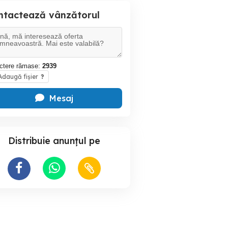
ntactează vânzătorul
ctere rămase:
2939
daugă fișier
?
Mesaj
Distribuie anunțul pe