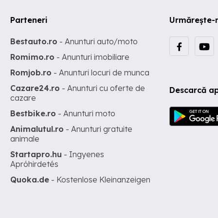
Parteneri
Urmărește-
Bestauto.ro
- Anunturi auto/moto
Romimo.ro
- Anunturi imobiliare
Romjob.ro
- Anunturi locuri de munca
Cazare24.ro
- Anunturi cu oferte de
Descarcă ap
cazare
Bestbike.ro
- Anunturi moto
Animalutul.ro
- Anunturi gratuite
animale
Startapro.hu
- Ingyenes
Apróhirdetés
Quoka.de
- Kostenlose Kleinanzeigen