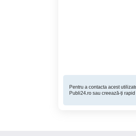
Vand Mio Spirit 7500 Base
Harti
Map GPS
Otelu Rosu
200 RON
Pentru a contacta acest utilizato
Publi24.ro sau creează-ți rapid