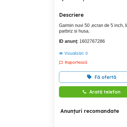
Descriere
Garmin nuvi 50 ,ecran de 5 inch, l
parbriz si husa.
ID anunț
: 1602767286
Vizualizări:
0
Raportează
Fă ofertă
Arată telefon
Anunțuri recomandate