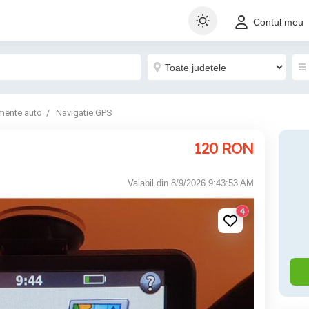
Contul meu
mente auto
Navigatie GPS
120
RON
Valabil din 8/9/2026 9:43:53 AM
4