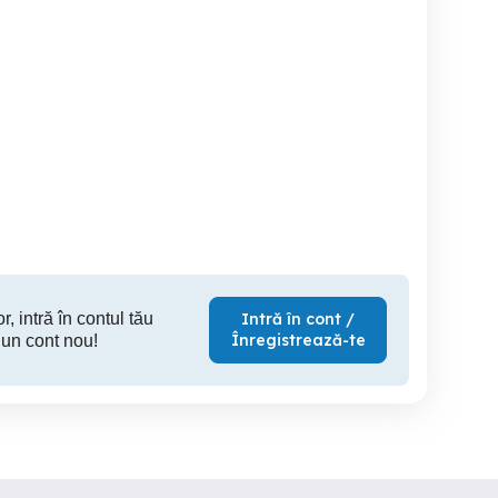
 IGO HERE Full
Vand GPS perfecta stare
GPS Garmin NUVI 58
Europa 2025.Q4
de functionare
E
Vulcan
Orsova
Ta
100 RON
150 RON
25
r, intră în contul tău
Intră în cont /
Înregistrează-te
 un cont nou!