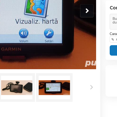
Co
Cara
A