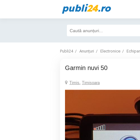
publi
24
.ro
Publi24
Anunțuri
Electronice
Echipa
Garmin nuvi 50
Timis
,
Timisoara