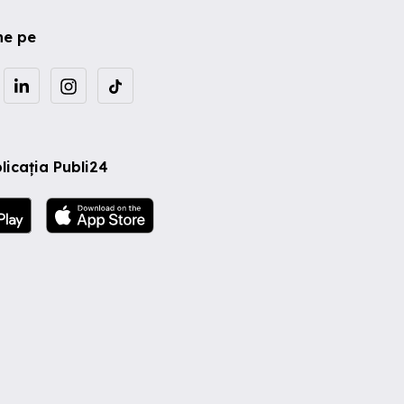
ne pe
licația Publi24