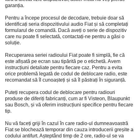
garanția.
Pentru a începe procesul de decodare, trebuie doar să
identificați seria dispozitivului audio Fiat și să completați
formularul de comandă. Dacă aveți o serie de dispozitiv
care nu poate fi selectată, contactați-ne pentru a găsi o
soluție.
Recuperarea seriei radioului Fiat poate fi simplă, fie că
este afișată pe ecran sau tipărită pe o etichetă. Avem
instrucțiuni detaliate pentru fiecare caz. Pentru a evita
orice problemă legată de codul de deblocare radio, este
recomandat să îl cunoașteți și să îl păstrați în siguranță.
Puteți recupera codul de deblocare pentru radiouri
produse de diferiți fabricanți, cum ar fi Visteon, Blaupunkt
sau Bosch, și vă oferim instrucțiuni specifice pentru fiecare
tip.
Nu vă faceți griji în cazul în care radio-ul dumneavoastră
Fiat se blochează temporar din cauza introducerii greșite a
codului antifurt. Așteptând timp de 2 ore, radio-ul se va