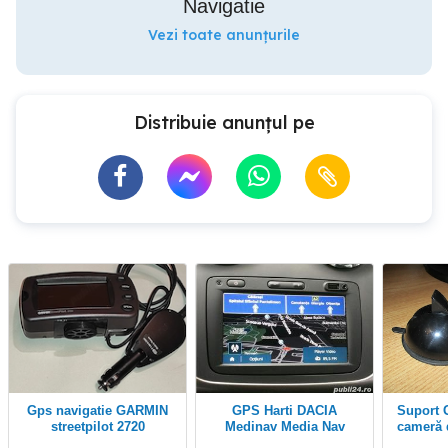
Navigatie
Vezi toate anunțurile
Distribuie anunțul pe
gps navigatie GARMIN
GPS Harti DACIA
Suport GPS auto-pentru
streetpilot 2720
Medinav Media Nav
cameră d
Evolution GPS Renault
tim