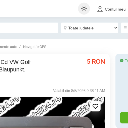
Contul meu
mente auto
Navigatie GPS
5
RON
T
laupunkt,
Valabil din 8/5/2026 9:38:11 AM