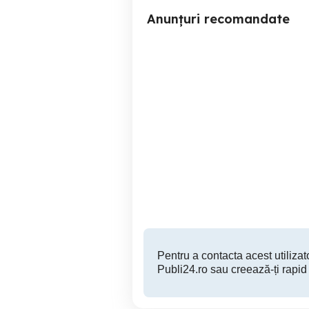
Anunțuri recomandate
Vand gps TomTom Start 25
Truck 5"
Sector 6
150 RON
Pentru a contacta acest utilizato
Publi24.ro sau creează-ți rapid