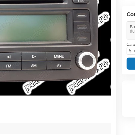
Co
Cara
A