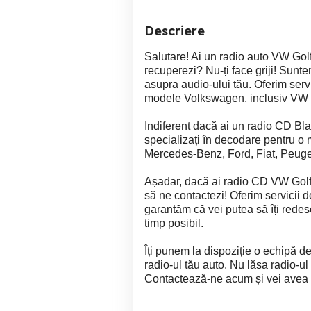
Descriere
Salutare! Ai un radio auto VW Golf
recuperezi? Nu-ți face griji! Sunte
asupra audio-ului tău. Oferim serv
modele Volkswagen, inclusiv VW Go
Indiferent dacă ai un radio CD Bl
specializați în decodare pentru o
Mercedes-Benz, Ford, Fiat, Peugeo
Așadar, dacă ai radio CD VW Gol
să ne contactezi! Oferim servicii d
garantăm că vei putea să îți redes
timp posibil.
Îți punem la dispoziție o echipă de 
radio-ul tău auto. Nu lăsa radio-ul
Contactează-ne acum și vei avea r