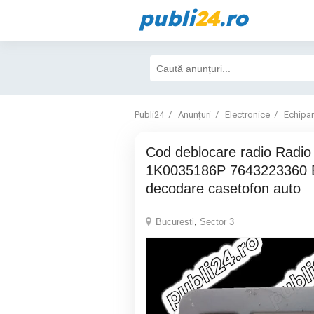
publi
24
.ro
Publi24
Anunțuri
Electronice
Echipa
Cod deblocare radio Radio Cd VW Golf
1K0035186P 7643223360 B
decodare casetofon auto
Bucuresti
,
Sector 3