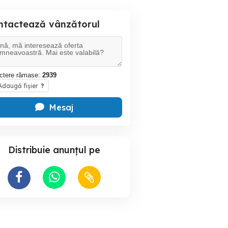
ntactează vânzătorul
ctere rămase:
2939
daugă fișier
?
Mesaj
Distribuie anunțul pe