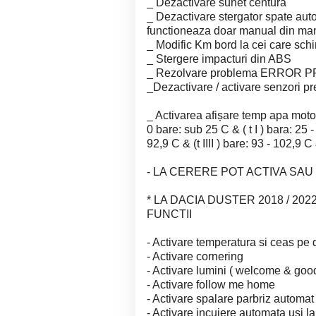
_ Dezactivare sunet centura
_ Dezactivare stergator spate au
functioneaza doar manual din man
_ Modific Km bord la cei care schi
_ Stergere impacturi din ABS
_ Rezolvare problema ERROR P
_Dezactivare / activare senzori pr
_ Activarea afișare temp apa mot
0 bare: sub 25 C & ( t I ) bara: 25 - 
92,9 C & (t IIII ) bare: 93 - 102,9 C 
- LA CERERE POT ACTIVA SAU 
* LA DACIA DUSTER 2018 / 2
FUNCTII
- Activare temperatura si ceas pe
- Activare cornering
- Activare lumini ( welcome & goo
- Activare follow me home
- Activare spalare parbriz automat
- Activare incuiere automata usi l