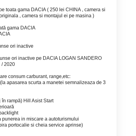
pe toata gama DACIA ( 250 lei CHINA , camera si
riginala , camera si montajul ei pe masina )
toată gama DACIA
DACIA
unse ori inactive
i ascunse ori inactive pe DACIA LOGAN SANDERO
/ 2020
sare consum carburant, range,etc:
 (la apasarea scurta a manetei semnalizeaza de 3
în rampă) Hill Asist Start
erioară
backlight
a punerea in miscare a autoturismului
pira portocalie si cheia service aprinse)