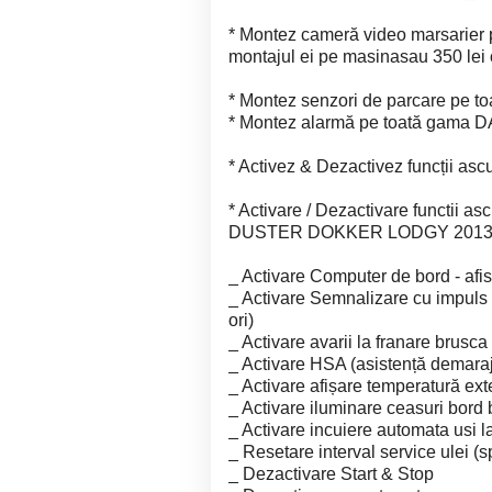
* Montez cameră video marsarier 
montajul ei pe masinasau 350 lei o
* Montez senzori de parcare pe 
* Montez alarmă pe toată gama 
* Activez & Dezactivez funcții asc
* Activare / Dezactivare functi
DUSTER DOKKER LODGY 2013 
_ Activare Computer de bord - afi
_ Activare Semnalizare cu impuls
ori)
_ Activare avarii la franare brusca
_ Activare HSA (asistență demaraj 
_ Activare afișare temperatură ext
_ Activare iluminare ceasuri bord 
_ Activare incuiere automata usi l
_ Resetare interval service ulei (s
_ Dezactivare Start & Stop