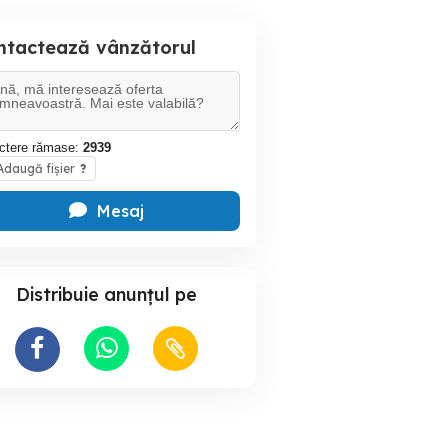
ntactează vânzătorul
ctere rămase:
2939
daugă fișier
?
Mesaj
Distribuie anunțul pe