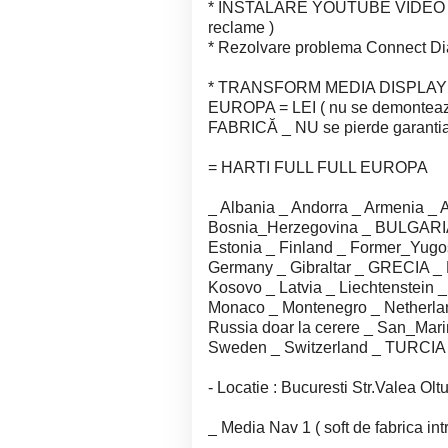
* INSTALARE YOUTUBE VIDEO pe An
reclame )
* Rezolvare problema Connect Di
* TRANSFORM MEDIA DISPLAY 
EUROPA = LEI ( nu se demontea
FABRICĂ _ NU se pierde garantia 
= HARTI FULL FULL EUROPA
_ Albania _ Andorra _ Armenia _ A
Bosnia_Herzegovina _ BULGARIA 
Estonia _ Finland _ Former_Yug
Germany _ Gibraltar _ GRECIA _ H
Kosovo _ Latvia _ Liechtenstein 
Monaco _ Montenegro _ Netherla
Russia doar la cerere _ San_Mari
Sweden _ Switzerland _ TURCIA _
- Locatie : Bucuresti Str.Valea Oltu
_ Media Nav 1 ( soft de fabrica intr