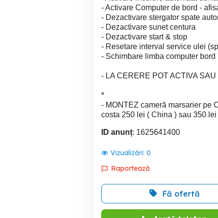
- Activare Computer de bord - afis
- Dezactivare stergator spate aut
- Dezactivare sunet centura
- Dezactivare start & stop
- Resetare interval service ulei (s
- Schimbare limba computer bord
- LA CERERE POT ACTIVA SAU 
*
- MONTEZ cameră marsarier pe CLI
costa 250 lei ( China ) sau 350 lei
ID anunț
: 1625641400
Vizualizări:
0
Raportează
Fă ofertă