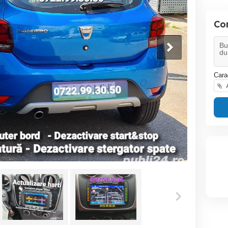
Co
Cara
A