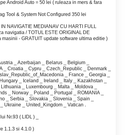
droid Auto = 50 lei ( ruleaza in mers & fara
ag Tool & System Not Configured 350 lei
IN NAVIGATIE MEDIANAV CU HARTI FULL
za navigatia / TOTUL ESTE ORIGINAL DE
masinii - GRATUIT update software ultima editie )
ustria _ Azerbaijan _ Belarus _ Belgium _
_ Croatia _ Cypru _ Czech_Republic _ Denmark _
oslav_Republic_of_Macedonia _ France _ Georgia _
ungary _ Iceland _ Ireland _ Italy _ Kazakhstan _
_ Lithuania _ Luxembourg _ Malta _ Moldova _
nds _ Norway _ Poland _ Portugal _ ROMANIA _
no _ Serbia _ Slovakia _ Slovenia _ Spain _
 Ukraine _ United_Kingdom _ Vatican .
lui Nr.93 ( LIDL ) _
e 1.1.3 si 4.1.0 )