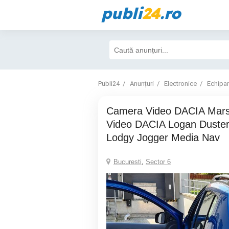
publi
24
.ro
Publi24
Anunțuri
Electronice
Echipa
Camera Video DACIA Marsarier Reverse
Video DACIA Logan Duste
Lodgy Jogger Media Nav
Bucuresti
,
Sector 6