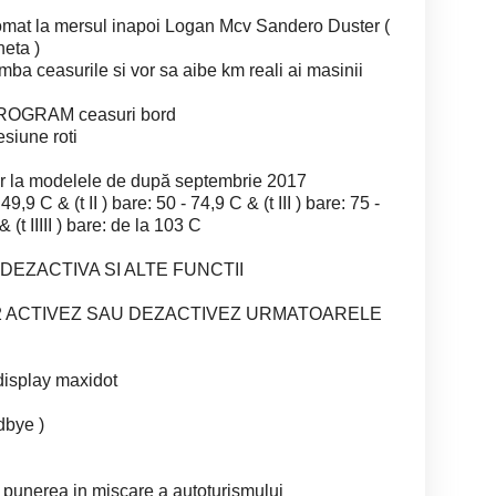
tomat la mersul inapoi Logan Mcv Sandero Duster (
eta )
mba ceasurile si vor sa aibe km reali ai masinii
ROGRAM ceasuri bord
esiune roti
or la modelele de după septembrie 2017
49,9 C & (t II ) bare: 50 - 74,9 C & (t III ) bare: 75 -
& (t IIIII ) bare: de la 103 C
DEZACTIVA SI ALTE FUNCTII
022 ACTIVEZ SAU DEZACTIVEZ URMATOARELE
 display maxidot
dbye )
a punerea in miscare a autoturismului