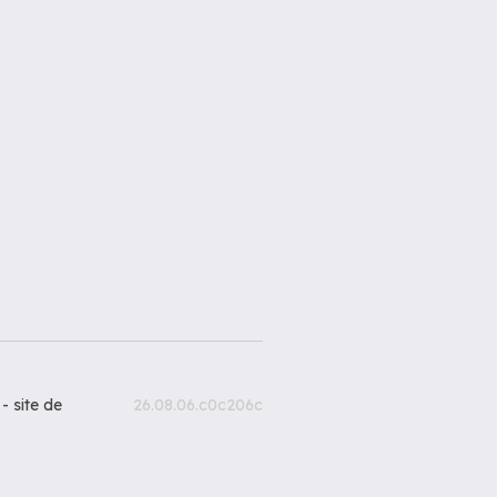
 -
site de
26.08.06.c0c206c