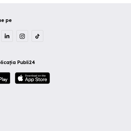
ne pe
licația Publi24