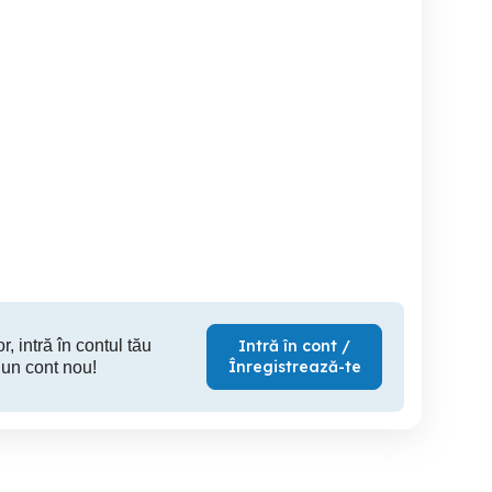
adar escort
detector radar escort
detector radar escort
passport max euro
8500x50 euro
950
Sector 6
Sector 6
S
825 RON
725 RON
89
r, intră în contul tău
Intră în cont /
Înregistrează-te
 un cont nou!