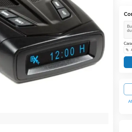
Co
Cara
A
A