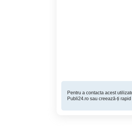
detector radar escort x 80
detector r
Sector 6
856 RON
Pentru a contacta acest utilizato
Publi24.ro sau creează-ți rapid