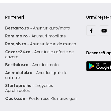
Parteneri
Urmărește-
Bestauto.ro
- Anunturi auto/moto
Romimo.ro
- Anunturi imobiliare
Romjob.ro
- Anunturi locuri de munca
Cazare24.ro
- Anunturi cu oferte de
Descarcă ap
cazare
Bestbike.ro
- Anunturi moto
Animalutul.ro
- Anunturi gratuite
animale
Startapro.hu
- Ingyenes
Apróhirdetés
Quoka.de
- Kostenlose Kleinanzeigen