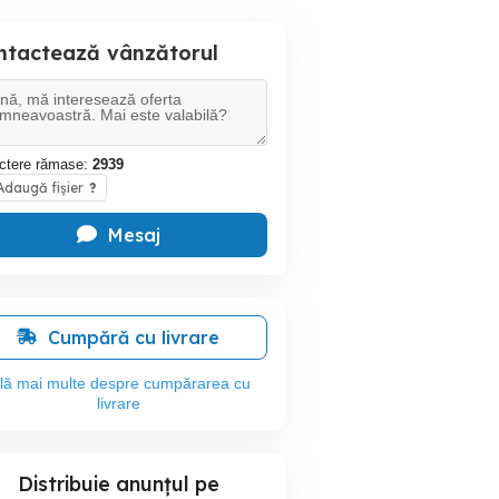
ntactează vânzătorul
ctere rămase:
2939
daugă fișier
?
Mesaj
Cumpără cu livrare
flă mai multe despre cumpărarea cu
livrare
Distribuie anunțul pe