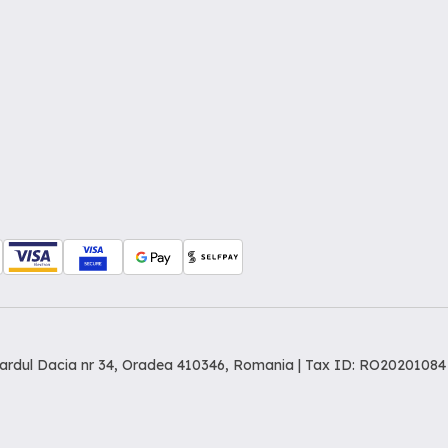
levardul Dacia nr 34, Oradea 410346, Romania | Tax ID: RO20201084