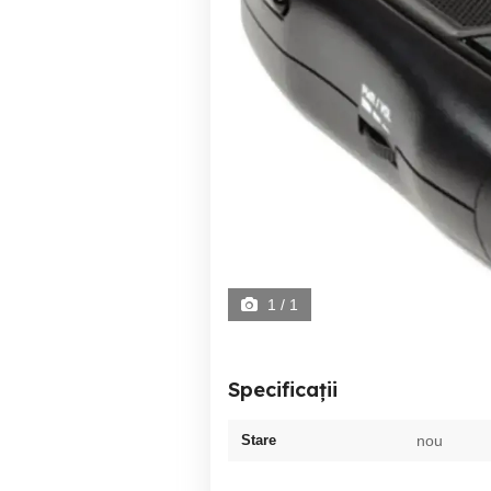
1
/ 1
Specificații
Stare
nou