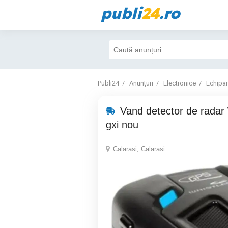
publi
24
.ro
Publi24
Anunțuri
Electronice
Echipa
Vand detector de radar
gxi nou
Calarasi
,
Calarasi