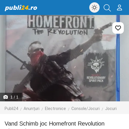
publi
24
.ro
1
/ 1
Publi24
Anunțuri
Electronice
Console/Jocuri
Jocuri
Vand Schimb joc Homefront Revolution