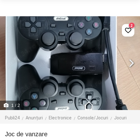
2
1
/ 2
Publi24
Anunțuri
Electronice
Console/Jocuri
Jocuri
Joc de vanzare