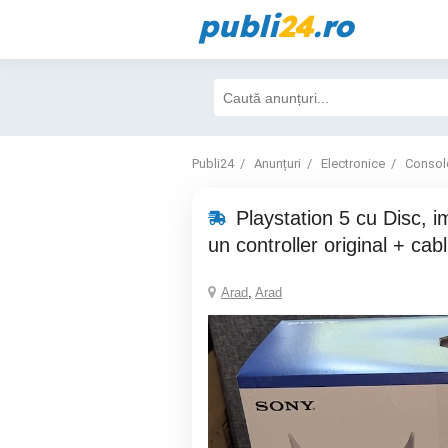
publi
24
.ro
Publi24
Anunțuri
Electronice
Consol
Playstation 5 cu Disc, i
un controller original + cabl
Arad
,
Arad