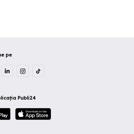
ne pe
licația Publi24