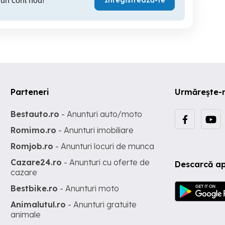
Înregistrează-te
 un cont nou!
Parteneri
Urmărește-
Bestauto.ro
- Anunturi auto/moto
Romimo.ro
- Anunturi imobiliare
Romjob.ro
- Anunturi locuri de munca
Cazare24.ro
- Anunturi cu oferte de
Descarcă ap
cazare
Bestbike.ro
- Anunturi moto
Animalutul.ro
- Anunturi gratuite
animale