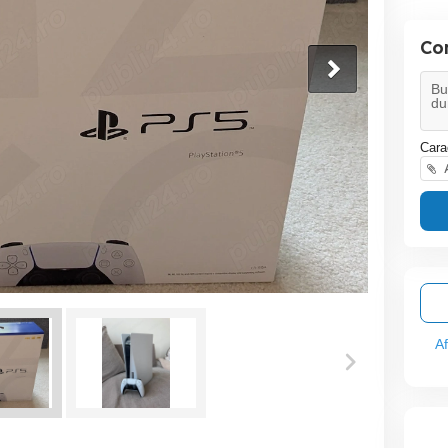
Co
Cara
A
A