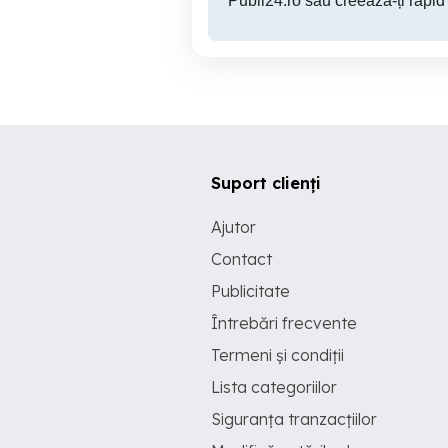
Publi24.ro sau creează-ți rapid
Suport clienți
Ajutor
Contact
Publicitate
Întrebări frecvente
Termeni și condiții
Lista categoriilor
Siguranța tranzacțiilor