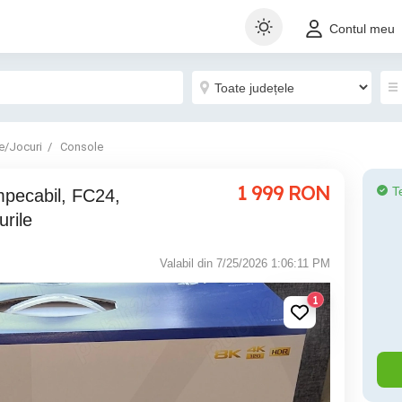
Contul meu
e/Jocuri
Console
1 999
RON
T
mpecabil, FC24,
urile
Valabil din 7/25/2026 1:06:11 PM
1