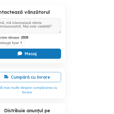
ntactează vânzătorul
ctere rămase:
2939
daugă fișier
?
Mesaj
Cumpără cu livrare
flă mai multe despre cumpărarea cu
livrare
Distribuie anunțul pe