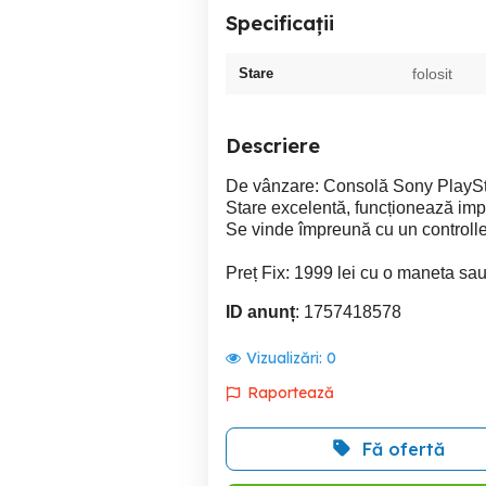
Specificații
Stare
folosit
Descriere
De vânzare: Consolă Sony PlaySta
Stare excelentă, funcționează imp
Se vinde împreună cu un controller
Preț Fix: 1999 lei cu o maneta sa
ID anunț
: 1757418578
Vizualizări:
0
Raportează
Fă ofertă