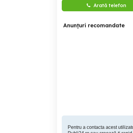
Arată telefon
Anunțuri recomandate
Playstation 5 Slim cu DISC
playstation5 1TB
PS5 Slim, controller si
v
cablurile
Arad
1,999 RON
Pentru a contacta acest utilizato