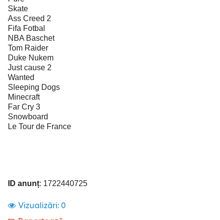
Skate
Ass Creed 2
Fifa Fotbal
NBA Baschet
Tom Raider
Duke Nukem
Just cause 2
Wanted
Sleeping Dogs
Minecraft
Far Cry 3
Snowboard
Le Tour de France
ID anunț
: 1722440725
Vizualizări:
0