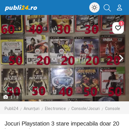
publi
24
.ro
5
1
/ 3
Publi24
Anunțuri
Electronice
Console/Jocuri
Console
Jocuri Playstation 3 stare impecabila doar 20