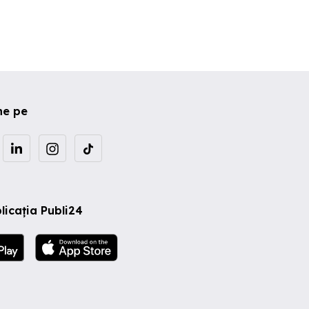
ne pe
licația Publi24