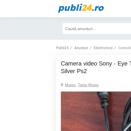
publi
24
.ro
Publi24
Anunțuri
Electronice
Consol
Camera video Sony - Eye Toy Usb Camera
Silver Ps2
Mures
,
Targu Mures