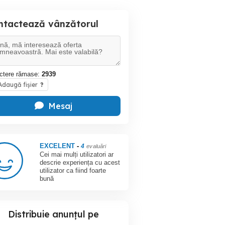
ntactează vânzătorul
ctere rămase:
2939
daugă fișier
?
Mesaj
EXCELENT
-
4
evaluări
Cei mai mulți utilizatori ar
descrie experiența cu acest
utilizator ca fiind foarte
bună
Distribuie anunțul pe