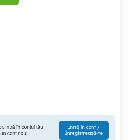
vand xbox 360
Vand volan cu pedale
Controller Dual Sense PS5
Logitech
, 
Oradea
Gherla
Pia
450 RON
100 RON
38
r, intră în contul tău
Intră în cont /
Înregistrează-te
 un cont nou!