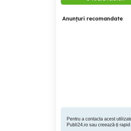
Anunțuri recomandate
Set - Xbox Series S 1TB
White + Volan HORI &
Pedale + Controller +
accesorii si măsuța pt
Lumina
volan
3,000 RON
Pentru a contacta acest utilizato
Publi24.ro sau creează-ți rapid