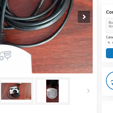
Co
Cara
A