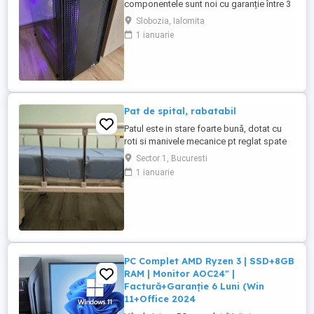
componentele sunt noi cu garanție între 3
și 10 ani la eMAG. Preț FIX nu trimit prin
Slobozia, Ialomita
curier doar predare personală.
1 ianuarie
Configurație: Procesor Ryzen 5
5500GT+Cooler Deepcool AK 400 Placă
video Asus RTX 5050 8gb Placă de bază
GIGABYTE A520M DS3H V2 Memorie ram
Kingston Fury Beast ...
Pat de spital, rabatabil
Patul este in stare foarte bună, dotat cu
roti si manivele mecanice pt reglat spate
si picioare. Saltea speciala inclusă.
Sector 1, Bucuresti
Suport de perfuzii si suport de luat masa
1 ianuarie
incluse. Oferim cadou un bax de scutece
XXL.
PC Complet AMD Ryzen 3 | SSD+8GB
RAM | Monitor AOC24" |
Factură+Garanție 6 Luni (Win
11+Office 2024