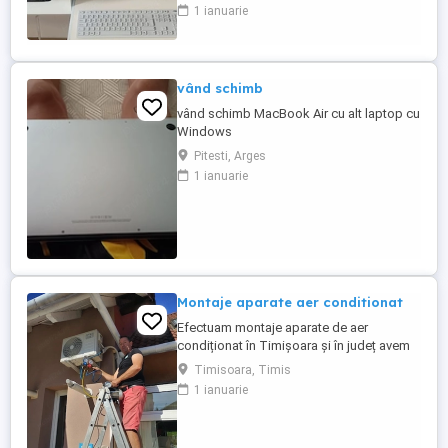
populare (CS2, LoL, Roblox, Minecraft).
1 ianuarie
Sistemul este gata de utilizare (Plug &
Play), în stare impecabilă (folosit aprox. 3
ani). Se eliberează FACTURĂ și GARANȚIE
6 LUNI (emisă de ...
vând schimb
vând schimb MacBook Air cu alt laptop cu
Windows
Pitesti, Arges
1 ianuarie
Montaje aparate aer conditionat
Efectuam montaje aparate de aer
condiționat în Timișoara și în județ avem
experiență de peste 10 ani ,oferim
Timisoara, Timis
garanția montajului efectuam igienizarea
1 ianuarie
,mentenanță aparatelor ,reparam încărcăm
cu freon ,după programare in maxim 2,3
zile