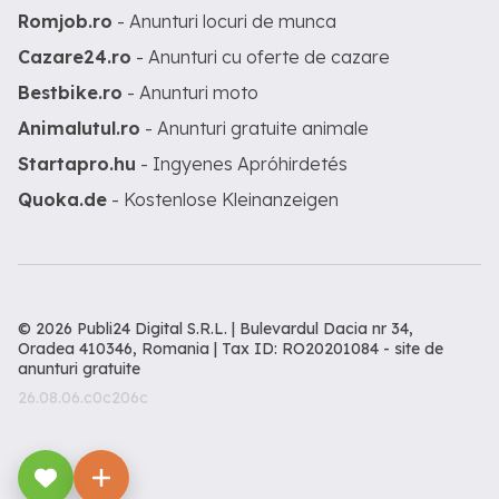
Romjob.ro
- Anunturi locuri de munca
Cazare24.ro
- Anunturi cu oferte de cazare
Bestbike.ro
- Anunturi moto
Animalutul.ro
- Anunturi gratuite animale
Startapro.hu
- Ingyenes Apróhirdetés
Quoka.de
- Kostenlose Kleinanzeigen
© 2026 Publi24 Digital S.R.L. | Bulevardul Dacia nr 34,
Oradea 410346, Romania | Tax ID: RO20201084 -
site de
anunturi gratuite
26.08.06.c0c206c