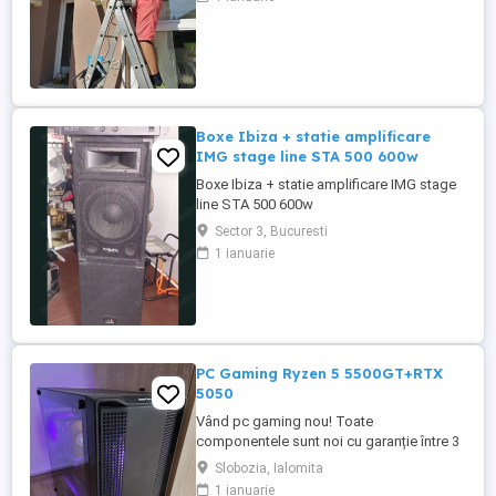
,mentenanță aparatelor ,reparam încărcăm
cu freon ,după programare in maxim 2,3
zile
Boxe Ibiza + statie amplificare
IMG stage line STA 500 600w
Boxe Ibiza + statie amplificare IMG stage
line STA 500 600w
Sector 3, Bucuresti
1 ianuarie
PC Gaming Ryzen 5 5500GT+RTX
5050
Vând pc gaming nou! Toate
componentele sunt noi cu garanție între 3
și 10 ani la eMAG. Preț FIX nu trimit prin
Slobozia, Ialomita
curier doar predare personală.
1 ianuarie