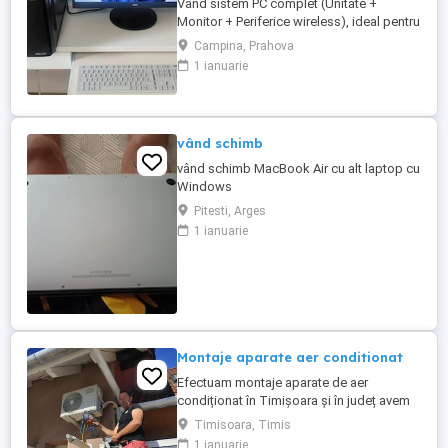
Vând sistem PC complet (Unitate +
Monitor + Periferice wireless), ideal pentru
Office, Școală online, Birou sau Jocuri
Campina, Prahova
populare (CS2, LoL, Roblox, Minecraft).
1 ianuarie
Sistemul este gata de utilizare (Plug &
Play), în stare impecabilă (folosit aprox. 3
ani). Se eliberează FACTURĂ și GARANȚIE
6 LUNI (emisă de ...
vând schimb
vând schimb MacBook Air cu alt laptop cu
Windows
Pitesti, Arges
1 ianuarie
Montaje aparate aer conditionat
Efectuam montaje aparate de aer
condiționat în Timișoara și în județ avem
experiență de peste 10 ani ,oferim
Timisoara, Timis
garanția montajului efectuam igienizarea
1 ianuarie