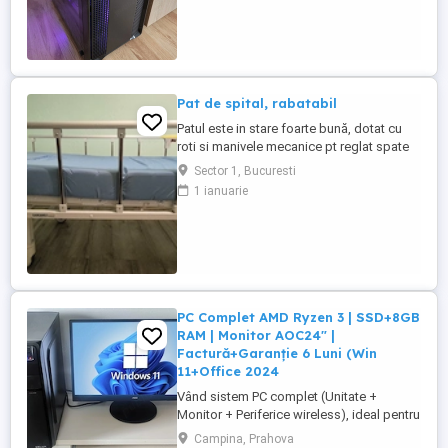
Configurație: Procesor Ryzen 5
5500GT+Cooler Deepcool AK 400 Placă
video Asus RTX 5050 8gb Placă de bază
GIGABYTE A520M DS3H V2 Memorie ram
Kingston Fury Beast ...
Pat de spital, rabatabil
Patul este in stare foarte bună, dotat cu
roti si manivele mecanice pt reglat spate
si picioare. Saltea speciala inclusă.
Sector 1, Bucuresti
Suport de perfuzii si suport de luat masa
1 ianuarie
incluse. Oferim cadou un bax de scutece
XXL.
PC Complet AMD Ryzen 3 | SSD+8GB
RAM | Monitor AOC24" |
Factură+Garanție 6 Luni (Win
11+Office 2024
Vând sistem PC complet (Unitate +
Monitor + Periferice wireless), ideal pentru
Office, Școală online, Birou sau Jocuri
Campina, Prahova