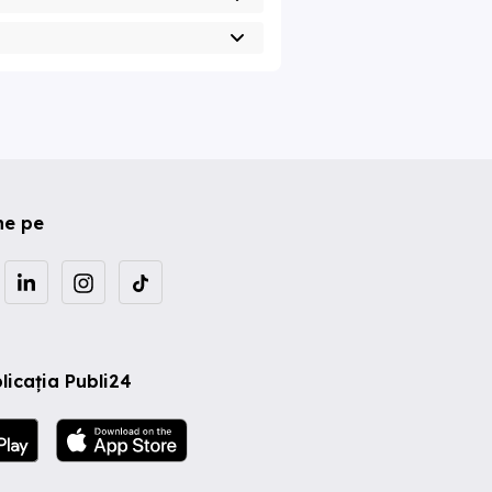
ne pe
licația Publi24