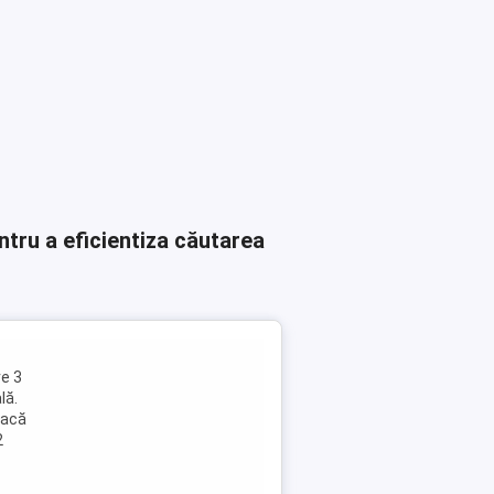
ntru a eficientiza căutarea
e 3
lă.
lacă
2