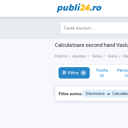
publi
24
.ro
Toate
Perso
Filtre
4
10
10
Calculatoare second hand Vaslu
Publi24
Anunțuri
Vaslui
Vaslui
El
Toate
Pers
Filtre
4
10
1
→
Filtre active:
Electronice
Calculato