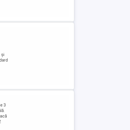
 și
ndard
e 3
lă.
lacă
2