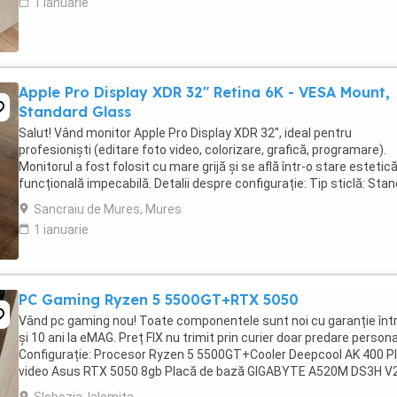
1 ianuarie
Apple Pro Display XDR 32" Retina 6K - VESA Mount,
Standard Glass
Salut! Vând monitor Apple Pro Display XDR 32", ideal pentru
profesioniști (editare foto video, colorizare, grafică, programare).
Monitorul a fost folosit cu mare grijă și se află într-o stare estetică
funcțională impecabilă. Detalii despre configurație: Tip sticlă: Sta
Glass. Prindere: ...
Sancraiu de Mures, Mures
1 ianuarie
PC Gaming Ryzen 5 5500GT+RTX 5050
Vând pc gaming nou! Toate componentele sunt noi cu garanție într
și 10 ani la eMAG. Preț FIX nu trimit prin curier doar predare persona
Configurație: Procesor Ryzen 5 5500GT+Cooler Deepcool AK 400 P
video Asus RTX 5050 8gb Placă de bază GIGABYTE A520M DS3H V
Memorie ram Kingston Fury Beast ...