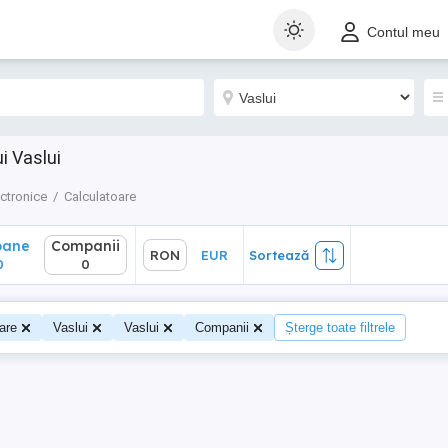
ane
Companii
RON
EUR
Sortează
Contul meu
0
i Vaslui
ectronice
Calculatoare
oane
Companii
RON
EUR
Sortează
0
0
are
Vaslui
Vaslui
Companii
Șterge toate filtrele