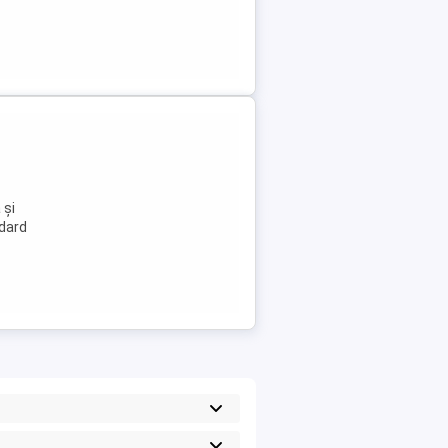
 și
ndard