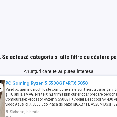
.
Selectează categoria și alte filtre de căutare pe
Anunțuri care te-ar putea interesa
PC Gaming Ryzen 5 5500GT+RTX 5050
Vând pc gaming nou! Toate componentele sunt noi cu garanție într
și 10 ani la eMAG. Preț FIX nu trimit prin curier doar predare persona
Configurație: Procesor Ryzen 5 5500GT+Cooler Deepcool AK 400 P
video Asus RTX 5050 8gb Placă de bază GIGABYTE A520M DS3H V
Memorie ram Kingston Fury Beast ...
Slobozia, Ialomita