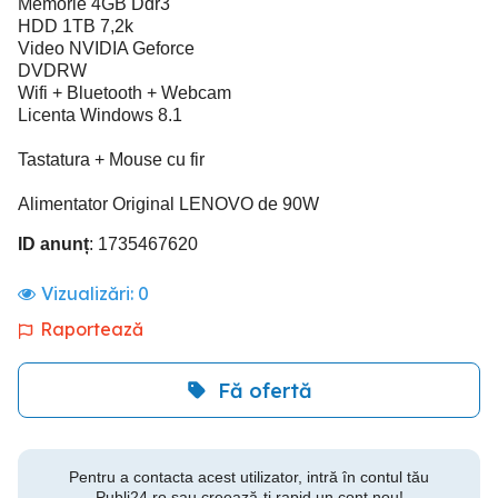
Memorie 4GB Ddr3
HDD 1TB 7,2k
Video NVIDIA Geforce
DVDRW
Wifi + Bluetooth + Webcam
Licenta Windows 8.1
Tastatura + Mouse cu fir
Alimentator Original LENOVO de 90W
ID anunț
: 1735467620
Vizualizări:
0
Raportează
Fă ofertă
Pentru a contacta acest utilizator, intră în contul tău
Publi24.ro sau creează-ți rapid un cont nou!