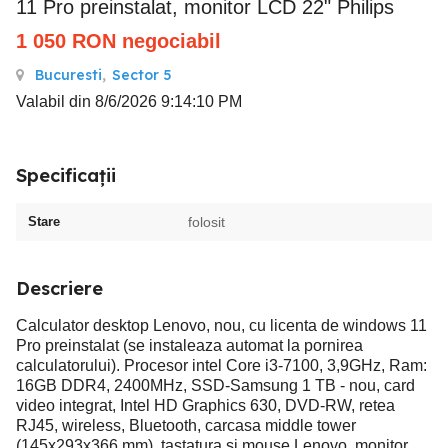
11 Pro preinstalat, monitor LCD 22" Philips
1 050
RON
negociabil
Bucuresti
,
Sector 5
Valabil din 8/6/2026 9:14:10 PM
Specificații
Stare
folosit
Descriere
Calculator desktop Lenovo, nou, cu licenta de windows 11
Pro preinstalat (se instaleaza automat la pornirea
calculatorului). Procesor intel Core i3-7100, 3,9GHz, Ram:
16GB DDR4, 2400MHz, SSD-Samsung 1 TB - nou, card
video integrat, Intel HD Graphics 630, DVD-RW, retea
RJ45, wireless, Bluetooth, carcasa middle tower
(145x293x366 mm), tastatura si mouse Lenovo, monitor