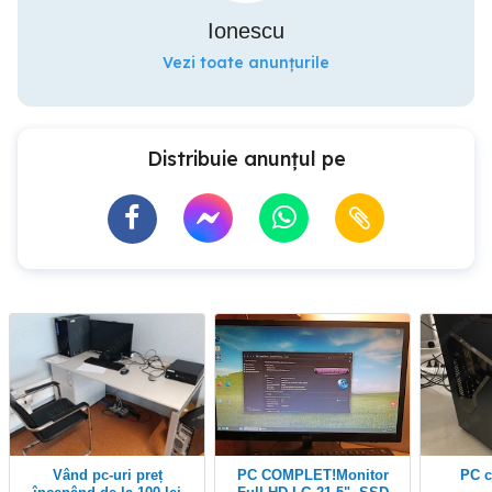
Ionescu
Vezi toate anunțurile
Distribuie anunțul pe
Vând pc-uri preț
PC COMPLET!Monitor
PC