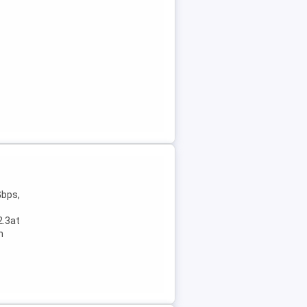
Gbps,
2.3at
h