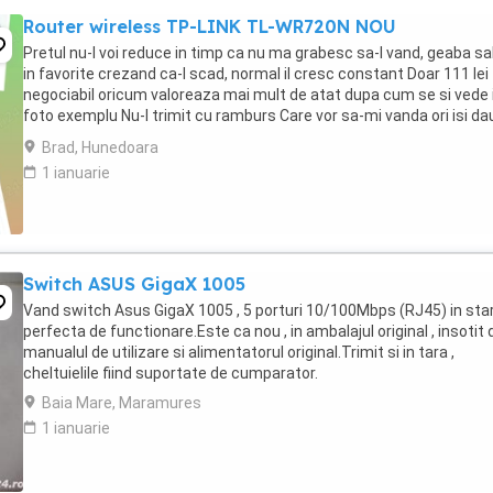
Router wireless TP-LINK TL-WR720N NOU
Pretul nu-l voi reduce in timp ca nu ma grabesc sa-l vand, geaba sa
in favorite crezand ca-l scad, normal il cresc constant Doar 111 lei
negociabil oricum valoreaza mai mult de atat dupa cum se si vede 
foto exemplu Nu-l trimit cu ramburs Care vor sa-mi vanda ori isi da
parerea sau compara ...
Brad, Hunedoara
1 ianuarie
Switch ASUS GigaX 1005
Vand switch Asus GigaX 1005 , 5 porturi 10/100Mbps (RJ45) in sta
perfecta de functionare.Este ca nou , in ambalajul original , insotit 
manualul de utilizare si alimentatorul original.Trimit si in tara ,
cheltuielile fiind suportate de cumparator.
Baia Mare, Maramures
1 ianuarie