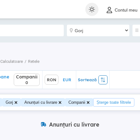
ane
Companii
RON
EUR
Sortează
Contul meu
0
Calculatoare
Retele
oane
Companii
RON
EUR
Sortează
0
Gorj
Anunțuri cu livrare
Companii
Șterge toate filtrele
Anunțuri cu livrare