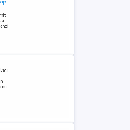
top
imit
upa
benzi
lvati
in
u cu