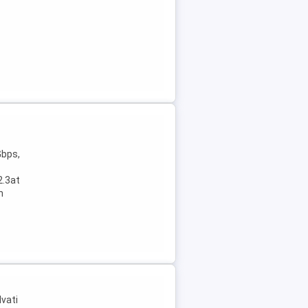
Gbps,
2.3at
h
lvati