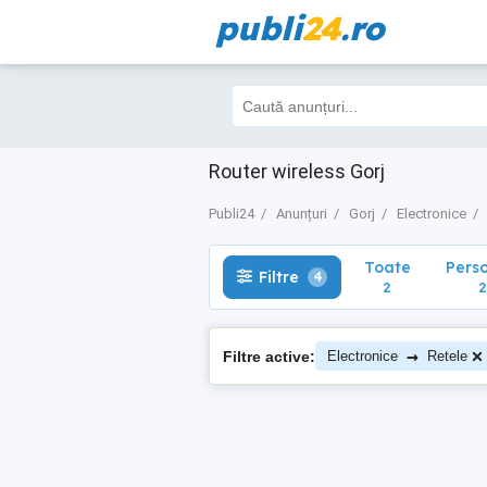
publi
24
.ro
Toate
Perso
Filtre
4
2
2
Router wireless Gorj
Publi24
Anunțuri
Gorj
Electronice
Toate
Pers
Filtre
4
2
2
→
Filtre active:
Electronice
Retele