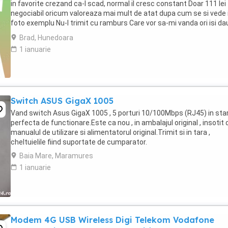
in favorite crezand ca-l scad, normal il cresc constant Doar 111 lei
negociabil oricum valoreaza mai mult de atat dupa cum se si vede 
foto exemplu Nu-l trimit cu ramburs Care vor sa-mi vanda ori isi da
parerea sau compara ...
Brad, Hunedoara
1 ianuarie
Switch ASUS GigaX 1005
Vand switch Asus GigaX 1005 , 5 porturi 10/100Mbps (RJ45) in sta
perfecta de functionare.Este ca nou , in ambalajul original , insotit 
manualul de utilizare si alimentatorul original.Trimit si in tara ,
cheltuielile fiind suportate de cumparator.
Baia Mare, Maramures
1 ianuarie
Modem 4G USB Wireless Digi Telekom Vodafone