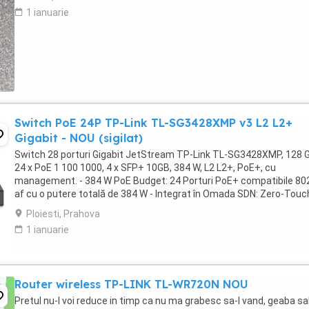
1 ianuarie
Switch PoE 24P TP-Link TL-SG3428XMP v3 L2 L2+
Gigabit - NOU (sigilat)
Switch 28 porturi Gigabit JetStream TP-Link TL-SG3428XMP, 128 
24 x PoE 1 100 1000, 4 x SFP+ 10GB, 384 W, L2 L2+, PoE+, cu
management. - 384 W PoE Budget: 24 Porturi PoE+ compatibile 80
af cu o putere totală de 384 W - Integrat în Omada SDN: Zero-Touc
Provisioning (ZTP), Administrare centralizată ...
Ploiesti, Prahova
1 ianuarie
Router wireless TP-LINK TL-WR720N NOU
Pretul nu-l voi reduce in timp ca nu ma grabesc sa-l vand, geaba sa