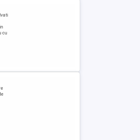
lvati
in
u cu
re
de