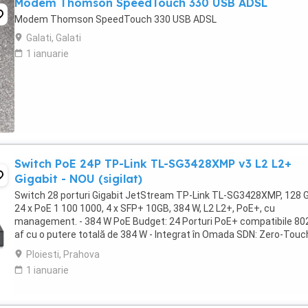
Modem Thomson SpeedTouch 330 USB ADSL
Modem Thomson SpeedTouch 330 USB ADSL
Galati, Galati
1 ianuarie
Switch PoE 24P TP-Link TL-SG3428XMP v3 L2 L2+
Gigabit - NOU (sigilat)
Switch 28 porturi Gigabit JetStream TP-Link TL-SG3428XMP, 128 
24 x PoE 1 100 1000, 4 x SFP+ 10GB, 384 W, L2 L2+, PoE+, cu
management. - 384 W PoE Budget: 24 Porturi PoE+ compatibile 80
af cu o putere totală de 384 W - Integrat în Omada SDN: Zero-Touc
Provisioning (ZTP), Administrare centralizată ...
Ploiesti, Prahova
1 ianuarie