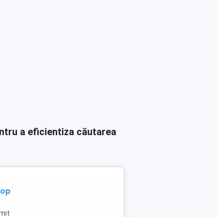
ntru a eficientiza căutarea
top
imit