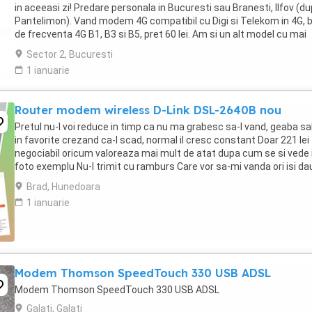
in aceeasi zi! Predare personala in Bucuresti sau Branesti, Ilfov (d
Pantelimon). Vand modem 4G compatibil cu Digi si Telekom in 4G, 
de frecventa 4G B1, B3 si B5, pret 60 lei. Am si un alt model cu mai
multe benzi ...
Sector 2, Bucuresti
1 ianuarie
Router modem wireless D-Link DSL-2640B nou
Pretul nu-l voi reduce in timp ca nu ma grabesc sa-l vand, geaba sa
in favorite crezand ca-l scad, normal il cresc constant Doar 221 lei
negociabil oricum valoreaza mai mult de atat dupa cum se si vede 
foto exemplu Nu-l trimit cu ramburs Care vor sa-mi vanda ori isi da
parerea sau compara ...
Brad, Hunedoara
1 ianuarie
Modem Thomson SpeedTouch 330 USB ADSL
Modem Thomson SpeedTouch 330 USB ADSL
Galati, Galati