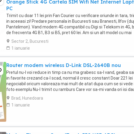
Orange Stick 4G Cartela SIM Wifi Net Internet Lap
PC
Trimit cu doar 11 lei prin Fan Courier cu verificare oriunde in tara, tr
in aceeasi zi! Predare personala in Bucuresti sau Branesti, Ilfov (d
Pantelimon). Vand modem 4G compatibil cu Digi si Telekom in 4G, 
de frecventa 4G B1, B3 si B5, pret 60 lei. Am si un alt model cu mai
multe benzi ...
Sector 2, Bucuresti
1 ianuarie
Router modem wireless D-Link DSL-2640B nou
Pretul nu-l voi reduce in timp ca nu ma grabesc sa-l vand, geaba sa
in favorite crezand ca-l scad, normal il cresc constant Doar 221 lei
negociabil oricum valoreaza mai mult de atat dupa cum se si vede 
foto exemplu Nu-l trimit cu ramburs Care vor sa-mi vanda ori isi da
parerea sau compara ...
Brad, Hunedoara
1 ianuarie