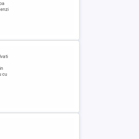
upa
benzi
lvati
in
u cu