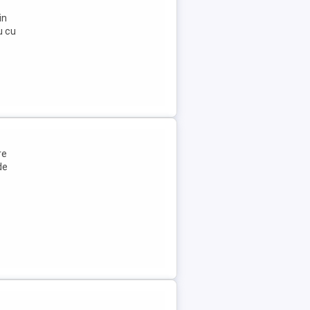
in
u cu
re
de