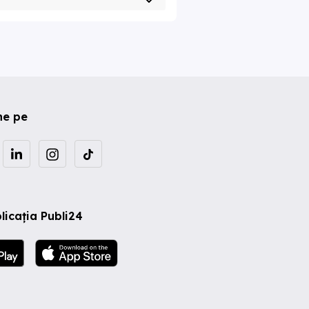
ne pe
licația Publi24