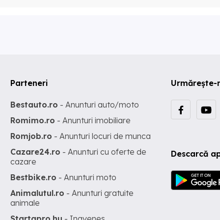
Parteneri
Urmărește-
Bestauto.ro
- Anunturi auto/moto
Romimo.ro
- Anunturi imobiliare
Romjob.ro
- Anunturi locuri de munca
Cazare24.ro
- Anunturi cu oferte de
Descarcă ap
cazare
Bestbike.ro
- Anunturi moto
Animalutul.ro
- Anunturi gratuite
animale
Startapro.hu
- Ingyenes