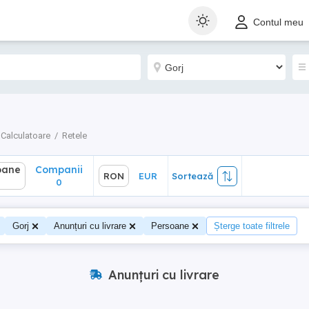
ane
Companii
RON
EUR
Sortează
Contul meu
0
Calculatoare
Retele
oane
Companii
RON
EUR
Sortează
0
Gorj
Anunțuri cu livrare
Persoane
Șterge toate filtrele
Anunțuri cu livrare