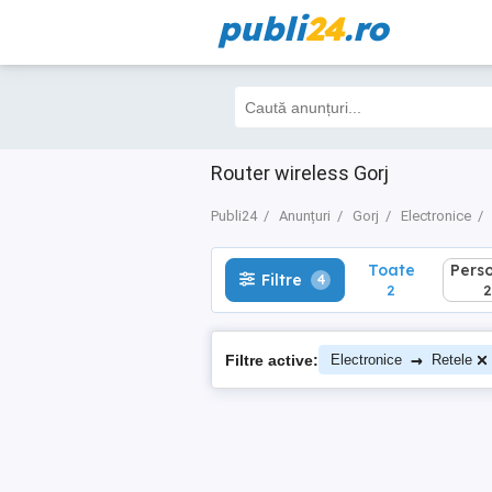
publi
24
.ro
Toate
Perso
Filtre
4
2
2
Router wireless Gorj
Publi24
Anunțuri
Gorj
Electronice
Toate
Pers
Filtre
4
2
2
→
Filtre active:
Electronice
Retele