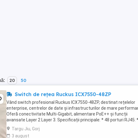
nă:
20
50
Switch de rețea Ruckus ICX7550-48ZP
Vând switch profesional Ruckus ICX7550-48ZP, destinat rețelelor
enterprise, centrelor de date și infrastructurilor de mare performa
Oferă conectivitate Multi-Gigabit, alimentare PoE++ și funcții
avansate Layer 2 Layer 3. Specificații principale: * 48 porturi RJ45: 
1 2.5 GbE * 12 ...
Targu Jiu, Gorj
3 august