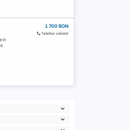
1 700 RON
Telefon validat
e in
ra