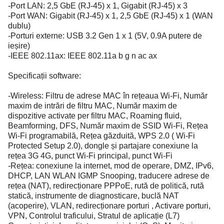
-Port LAN: 2,5 GbE (RJ-45) x 1, Gigabit (RJ-45) x 3
-Port WAN: Gigabit (RJ-45) x 1, 2,5 GbE (RJ-45) x 1 (WAN
dublu)
-Porturi externe: USB 3.2 Gen 1 x 1 (5V, 0.9A putere de
ieșire)
-IEEE 802.11ax: IEEE 802.11a b g n ac ax
Specificații software:
-Wireless: Filtru de adrese MAC în rețeaua Wi-Fi, Număr
maxim de intrări de filtru MAC, Număr maxim de
dispozitive activate per filtru MAC, Roaming fluid,
Beamforming, DFS, Număr maxim de SSID Wi-Fi, Rețea
Wi-Fi programabilă, Rețea găzduită, WPS 2.0 ( Wi-Fi
Protected Setup 2.0), dongle și partajare conexiune la
rețea 3G 4G, punct Wi-Fi principal, punct Wi-Fi
-Rețea: conexiune la internet, mod de operare, DMZ, IPv6,
DHCP, LAN WLAN IGMP Snooping, traducere adrese de
rețea (NAT), redirecționare PPPoE, rută de politică, rută
statică, instrumente de diagnosticare, buclă NAT
(acoperire), VLAN, redirecționare porturi , Activare porturi,
VPN, Controlul traficului, Stratul de aplicație (L7)