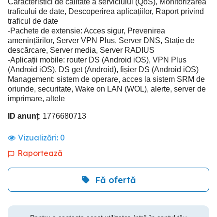
Caracteristici de calitate a serviciului (QoS), Monitorizarea
traficului de date, Descoperirea aplicațiilor, Raport privind
traficul de date
-Pachete de extensie: Acces sigur, Prevenirea
amenințărilor, Server VPN Plus, Server DNS, Stație de
descărcare, Server media, Server RADIUS
-Aplicații mobile: router DS (Android iOS), VPN Plus
(Android iOS), DS get (Android), fișier DS (Android iOS)
Management: sistem de operare, acces la sistem SRM de
oriunde, securitate, Wake on LAN (WOL), alerte, server de
imprimare, altele
ID anunț
: 1776680713
Vizualizări:
0
Raportează
Fă ofertă