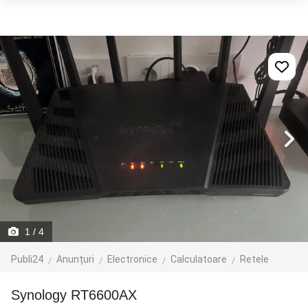
1
/ 4
Publi24
Anunțuri
Electronice
Calculatoare
Retele
Synology RT6600AX