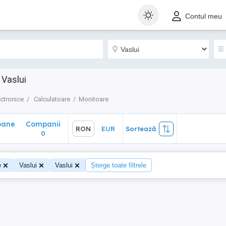
ane
Companii
RON
EUR
Sortează
Contul meu
0
 Vaslui
ectronice
Calculatoare
Monitoare
oane
Companii
RON
EUR
Sortează
0
e
Vaslui
Vaslui
Șterge toate filtrele