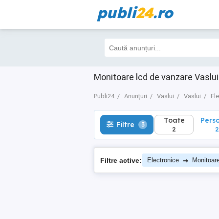
publi
24
.ro
Toate
Perso
Filtre
3
2
2
Monitoare lcd de vanzare Vaslui
Publi24
Anunțuri
Vaslui
Vaslui
El
Toate
Pers
Filtre
3
2
2
→
Filtre active:
Electronice
Monitoar