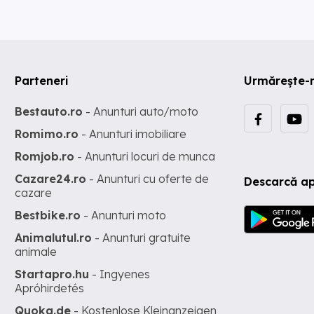
Parteneri
Urmărește-
Bestauto.ro
- Anunturi auto/moto
Romimo.ro
- Anunturi imobiliare
Romjob.ro
- Anunturi locuri de munca
Cazare24.ro
- Anunturi cu oferte de
Descarcă ap
cazare
Bestbike.ro
- Anunturi moto
Animalutul.ro
- Anunturi gratuite
animale
Startapro.hu
- Ingyenes
Apróhirdetés
Quoka.de
- Kostenlose Kleinanzeigen