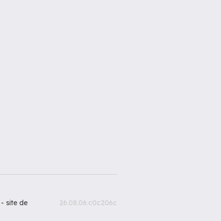
 -
site de
26.08.06.c0c206c