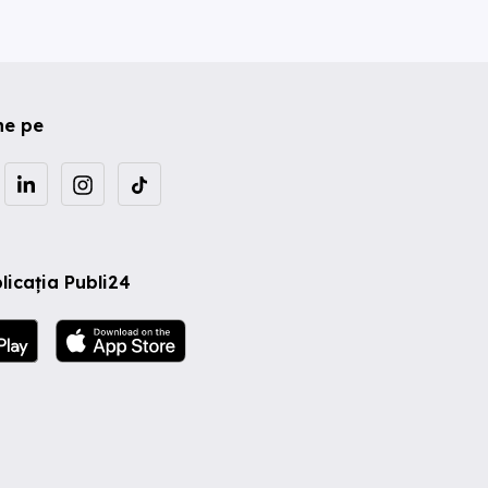
ne pe
licația Publi24