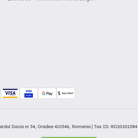
levardul Dacia nr 34, Oradea 410346, Romania | Tax ID: RO20201084