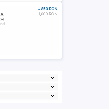
850 RON
1,000 RON
:9,
oxe
nal.