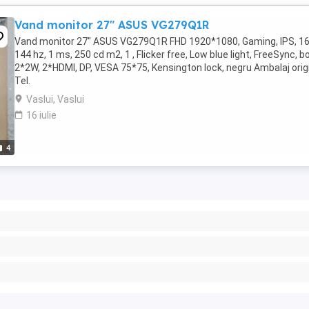
Vand monitor 27" ASUS VG279Q1R
Vand monitor 27" ASUS VG279Q1R FHD 1920*1080, Gaming, IPS, 16
144 hz, 1 ms, 250 cd m2, 1 , Flicker free, Low blue light, FreeSync, b
2*2W, 2*HDMI, DP, VESA 75*75, Kensington lock, negru Ambalaj origi
Tel.
Vaslui, Vaslui
16 iulie
4