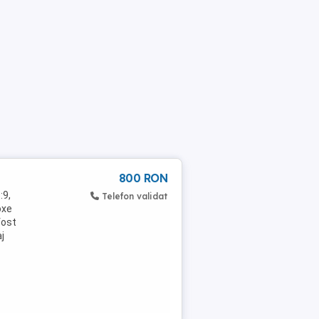
800 RON
:9,
Telefon validat
oxe
fost
j