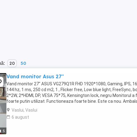
nă:
20
50
Vand monitor Asus 27''
Vand monitor 27" ASUS VG279Q1R FHD 1920*1080, Gaming, IPS, 16
144 hz, 1 ms, 250 cd m2, 1 , Flicker free, Low blue light, FreeSync, b
2*2W, 2*HDMI, DP, VESA 75*75, Kensington lock, negru Monitorul a 
foarte putin utilizat. Functioneaza foarte bine. Este ca nou. Ambala
original. Tel.
Vaslui, Vaslui
6 august
5