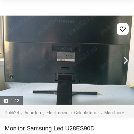
1
/ 2
Publi24
Anunțuri
Electronice
Calculatoare
Monitoare
Monitor Samsung Led U28ES90D