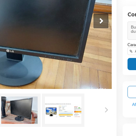
Co
Cara
A
A