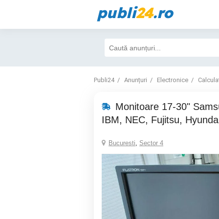
publi
24
.ro
Publi24
Anunțuri
Electronice
Calcula
Monitoare 17-30" Sams
IBM, NEC, Fujitsu, Hyundai
Bucuresti
,
Sector 4