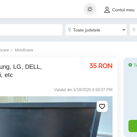
Contul meu
toare
Monitoare
35
RON
T
ung, LG, DELL,
, etc
Valabil din 5/18/2026 4:59:07 PM