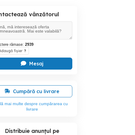
ntactează vânzătorul
ctere rămase:
2939
daugă fișier
?
Mesaj
Cumpără cu livrare
flă mai multe despre cumpărarea cu
livrare
Distribuie anunțul pe