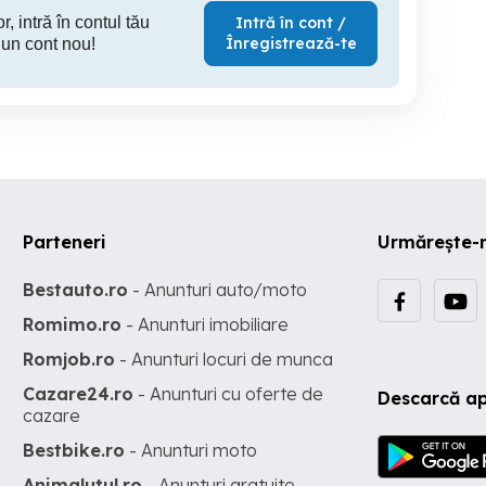
r, intră în contul tău
Intră în cont /
Înregistrează-te
 un cont nou!
Parteneri
Urmărește-
Bestauto.ro
- Anunturi auto/moto
Romimo.ro
- Anunturi imobiliare
Romjob.ro
- Anunturi locuri de munca
Cazare24.ro
- Anunturi cu oferte de
Descarcă ap
cazare
Bestbike.ro
- Anunturi moto
Animalutul.ro
- Anunturi gratuite