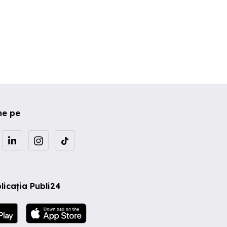
ne pe
licația Publi24