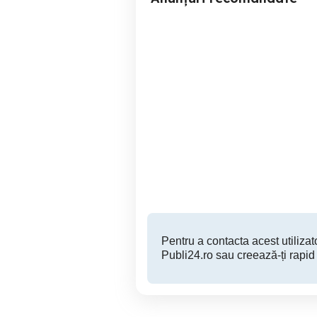
Monitor LED IPS LG
Monitor curbat LED VA
34WP500-B, 21:9 Ultrawide,
SA
75 Hz, 5 ms, HDMI x2.
Ploiesti
980 RON
Pentru a contacta acest utilizato
Publi24.ro sau creează-ți rapid