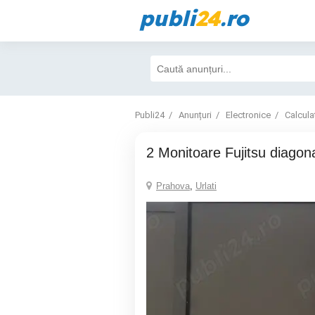
publi
24
.ro
Publi24
Anunțuri
Electronice
Calcula
2 Monitoare Fujitsu diago
Prahova
,
Urlati