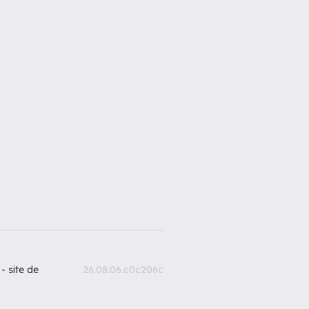
 -
site de
26.08.06.c0c206c