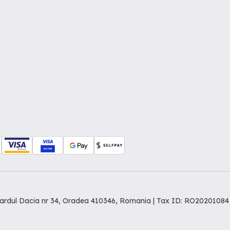
levardul Dacia nr 34, Oradea 410346, Romania | Tax ID: RO20201084