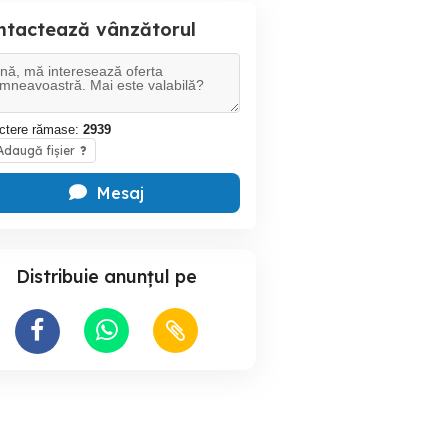
ntactează vânzătorul
ctere rămase:
2939
daugă fișier
?
Mesaj
Distribuie anunțul pe