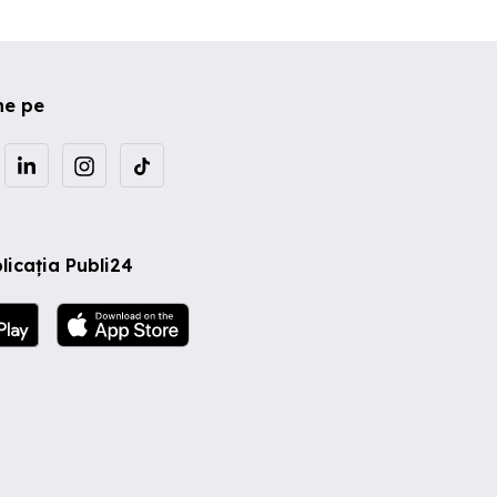
ne pe
licația Publi24