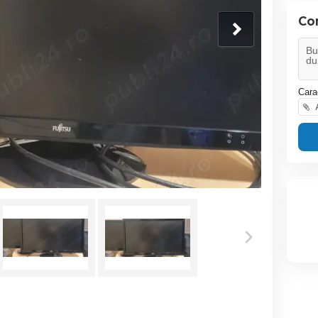
Co
Cara
A