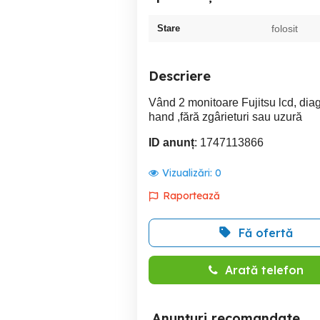
Stare
folosit
Descriere
Vând 2 monitoare Fujitsu lcd, dia
hand ,fără zgârieturi sau uzură
ID anunț
: 1747113866
Vizualizări:
0
Raportează
Fă ofertă
Arată telefon
Anunțuri recomandate