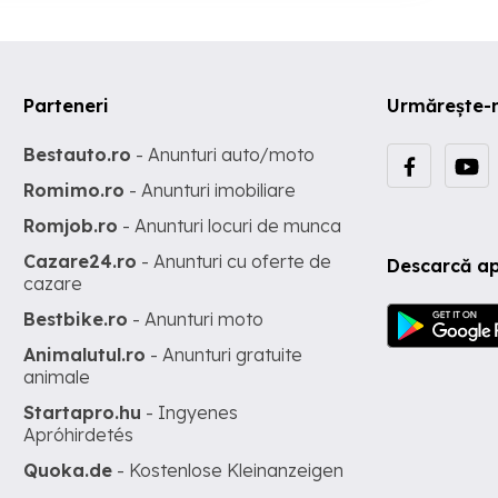
Parteneri
Urmărește-
Bestauto.ro
- Anunturi auto/moto
Romimo.ro
- Anunturi imobiliare
Romjob.ro
- Anunturi locuri de munca
Cazare24.ro
- Anunturi cu oferte de
Descarcă ap
cazare
Bestbike.ro
- Anunturi moto
Animalutul.ro
- Anunturi gratuite
animale
Startapro.hu
- Ingyenes
Apróhirdetés
Quoka.de
- Kostenlose Kleinanzeigen