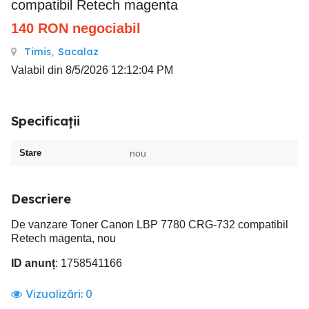
compatibil Retech magenta
140
RON
negociabil
Timis
,
Sacalaz
Valabil din 8/5/2026 12:12:04 PM
Specificații
Stare
nou
Descriere
De vanzare Toner Canon LBP 7780 CRG-732 compatibil
Retech magenta, nou
ID anunț
: 1758541166
Vizualizări:
0