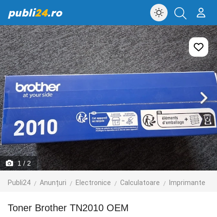
publi
24
.ro
1
/ 2
Publi24
Anunțuri
Electronice
Calculatoare
Imprimante
Toner Brother TN2010 OEM