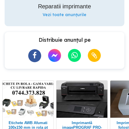
Reparatii imprimante
Vezi toate anunțurile
Distribuie anunțul pe
Etichete AWB Afumati
Imprimantă
imprimanta Samsung
100x150 mm in rola pt
imagePROGRAF PRO-
folosi