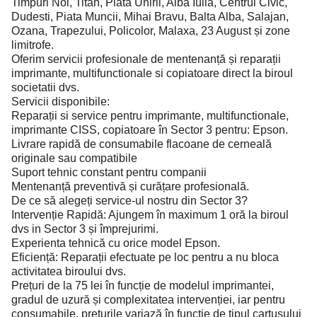
Timpuri Noi, Titan, Piata Unirii, Alba Iulia, Centrul Civic,
Dudesti, Piata Muncii, Mihai Bravu, Balta Alba, Salajan,
Ozana, Trapezului, Policolor, Malaxa, 23 August și zone
limitrofe.
Oferim servicii profesionale de mentenanță și reparații
imprimante, multifunctionale si copiatoare direct la biroul
societatii dvs.
Servicii disponibile:
Reparații si service pentru imprimante, multifunctionale,
imprimante CISS, copiatoare în Sector 3 pentru: Epson.
Livrare rapidă de consumabile flacoane de cerneală
originale sau compatibile
Suport tehnic constant pentru companii
Mentenanță preventivă și curățare profesională.
De ce să alegeți service-ul nostru din Sector 3?
Intervenție Rapidă: Ajungem în maximum 1 oră la biroul
dvs in Sector 3 și împrejurimi.
Experienta tehnică cu orice model Epson.
Eficiență: Reparații efectuate pe loc pentru a nu bloca
activitatea biroului dvs.
Prețuri de la 75 lei în funcție de modelul imprimantei,
gradul de uzură și complexitatea intervenției, iar pentru
consumabile, prețurile variază în funcție de tipul cartușului