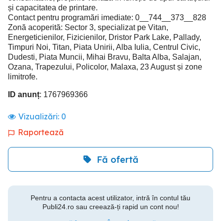
și capacitatea de printare.
Contact pentru programări imediate: 0__744__373__828
Zonă acoperită: Sector 3, specializat pe Vitan,
Energeticienilor, Fizicienilor, Dristor Park Lake, Pallady,
Timpuri Noi, Titan, Piata Unirii, Alba Iulia, Centrul Civic,
Dudesti, Piata Muncii, Mihai Bravu, Balta Alba, Salajan,
Ozana, Trapezului, Policolor, Malaxa, 23 August și zone
limitrofe.
ID anunț
: 1767969366
Vizualizări:
0
Raportează
Fă ofertă
Pentru a contacta acest utilizator, intră în contul tău
Publi24.ro sau creează-ți rapid un cont nou!