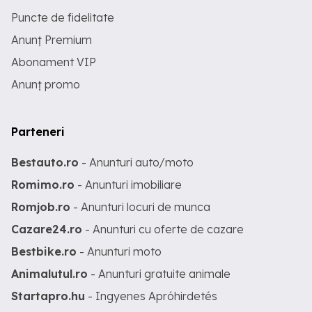
Puncte de fidelitate
Anunț Premium
Abonament VIP
Anunț promo
Parteneri
Bestauto.ro
- Anunturi auto/moto
Romimo.ro
- Anunturi imobiliare
Romjob.ro
- Anunturi locuri de munca
Cazare24.ro
- Anunturi cu oferte de cazare
Bestbike.ro
- Anunturi moto
Animalutul.ro
- Anunturi gratuite animale
Startapro.hu
- Ingyenes Apróhirdetés