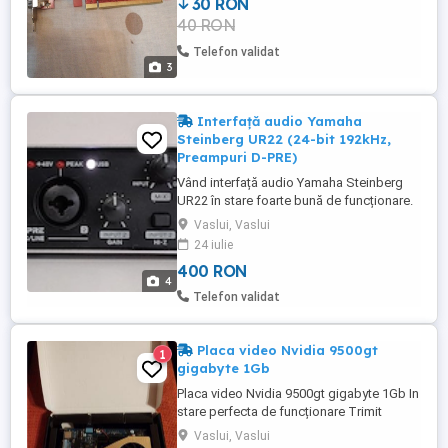
30 RON
40 RON
Telefon validat
3
Interfață audio Yamaha
Steinberg UR22 (24-bit 192kHz,
Preampuri D-PRE)
Vând interfață audio Yamaha Steinberg
UR22 în stare foarte bună de funcționare.
Este o placă de sunet profesională,
Vaslui, Vaslui
extrem de robustă (carcasă complet
24 iulie
metalică), ideală pentru home studio,
400 RON
podcasturi, vlogging sau înregistrări
4
mobile. Specificații și avantaje cheie:
Telefon validat
Sunet de înaltă rezoluție: Înregistrare ...
Placa video Nvidia 9500gt
1
gigabyte 1Gb
Placa video Nvidia 9500gt gigabyte 1Gb In
stare perfecta de funcționare Trimit
oriunde in tara prin posta sau curier.
Vaslui, Vaslui