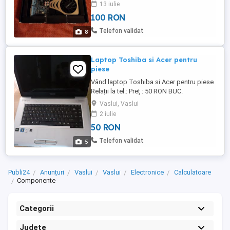
13 iulie
100 RON
Telefon validat
8
Laptop Toshiba si Acer pentru
piese
Vând laptop Toshiba si Acer pentru piese
Relații la tel.: Preț : 50 RON BUC.
Vaslui, Vaslui
2 iulie
50 RON
Telefon validat
5
Publi24
Anunțuri
Vaslui
Vaslui
Electronice
Calculatoare
Componente
Categorii
Județe