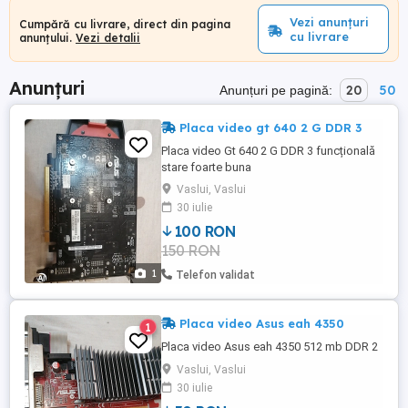
Vezi anunțuri
Cumpără cu livrare, direct din pagina
cu livrare
anunțului.
Vezi detalii
Anunțuri
20
50
Anunțuri pe pagină:
Placa video gt 640 2 G DDR 3
Placa video Gt 640 2 G DDR 3 funcțională
stare foarte buna
Vaslui, Vaslui
30 iulie
100 RON
150 RON
1
Telefon validat
Placa video Asus eah 4350
1
Placa video Asus eah 4350 512 mb DDR 2
Vaslui, Vaslui
30 iulie