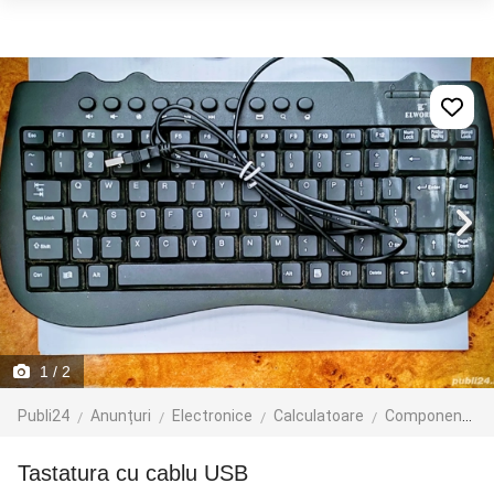
1
/ 2
Publi24
Anunțuri
Electronice
Calculatoare
Componente
Tastatura cu cablu USB