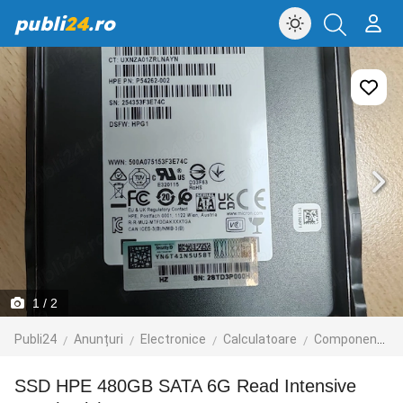
publi
24
.ro
1
/ 2
Publi24
Anunțuri
Electronice
Calculatoare
Componente
SSD HPE 480GB SATA 6G Read Intensive