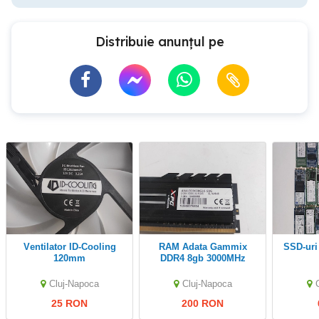
Distribuie anunțul pe
Ventilator ID-Cooling
RAM Adata Gammix
SSD-ur
120mm
DDR4 8gb 3000MHz
Cluj-Napoca
Cluj-Napoca
25 RON
200 RON