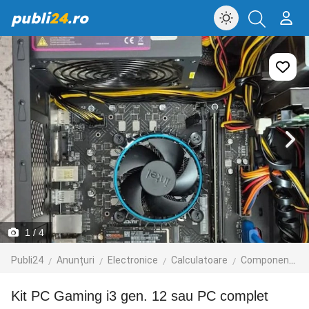
publi
24
.ro
1
/ 4
Publi24
Anunțuri
Electronice
Calculatoare
Componente
Kit PC Gaming i3 gen. 12 sau PC complet