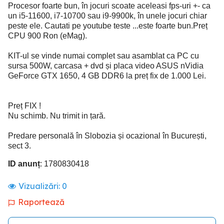
Procesor foarte bun, în jocuri scoate aceleasi fps-uri +- ca
un i5-11600, i7-10700 sau i9-9900k, în unele jocuri chiar
peste ele. Cautati pe youtube teste ...este foarte bun.Preț
CPU 900 Ron (eMag).
KIT-ul se vinde numai complet sau asamblat ca PC cu
sursa 500W, carcasa + dvd și placa video ASUS nVidia
GeForce GTX 1650, 4 GB DDR6 la preț fix de 1.000 Lei.
Preț FIX !
Nu schimb. Nu trimit in țară.
Predare personală în Slobozia și ocazional în București,
sect 3.
ID anunț
: 1780830418
Vizualizări:
0
Raportează